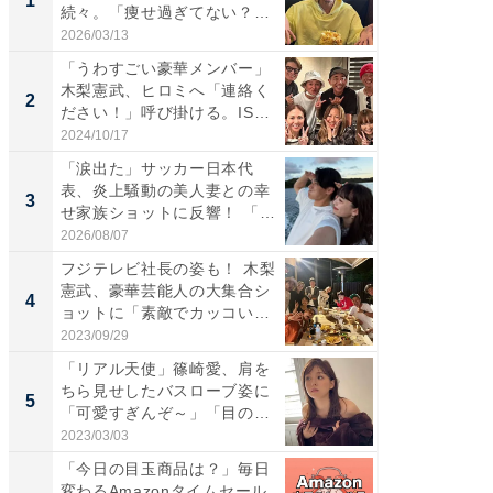
1
1
続々。「痩せ過ぎてない？」
災地を
「...
「カ...
2026/03/13
2026/08/0
「うわすごい豪華メンバー」
「女の
木梨憲武、ヒロミへ「連絡く
介、バ
2
2
ださい！」呼び掛ける。IS
らのプレ
S...
愛...
2024/10/17
2026/08/0
「涙出た」サッカー日本代
「脚が
表、炎上騒動の美人妻との幸
横川尚
3
3
せ家族ショットに反響！ 「最
ムキな姿
高...
刃...
2026/08/07
2026/08/0
フジテレビ社長の姿も！ 木梨
「え、
憲武、豪華芸能人の大集合シ
芸人、2
4
4
ョットに「素敵でカッコい
エットに
い...
2023/09/29
2026/08/0
「リアル天使」篠崎愛、肩を
「脳がバ
ちら見せしたバスローブ姿に
装姿が話
5
5
「可愛すぎんぞ～」「目の表
のお父さ
情...
2023/03/03
2026/08/0
「今日の目玉商品は？」毎日
無理な
変わるAmazonタイムセール
は 「