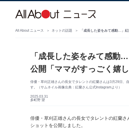
All About ニュース
ネットの話題
「成長した姿をみて感動…」紅
「成長した姿をみて感動…
公開「ママがすっごく嬉し
俳優・草刈正雄さんの長女でタレントの紅蘭さんは3月29日、自身
す。（サムネイル画像出典：紅蘭さん公式Instagramより）
2025.03.31
多町野 望
俳優・草刈正雄さんの長女でタレントの紅蘭さんは3
ショットを公開しました。