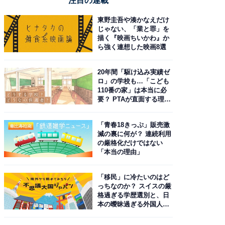
注目の連載
東野圭吾や湊かなえだけ
じゃない、「業と罪」を
描く『映画ちいかわ』か
ら強く連想した映画8選
20年間「駆け込み実績ゼ
ロ」の学校も…「こども
110番の家」は本当に必
要？ PTAが直面する理想
と現実
「青春18きっぷ」販売激
減の裏に何が？ 連続利用
の厳格化だけではない
「本当の理由」
「移民」に冷たいのはど
っちなのか？ スイスの厳
格過ぎる学歴選別と、日
本の曖昧過ぎる外国人政
策