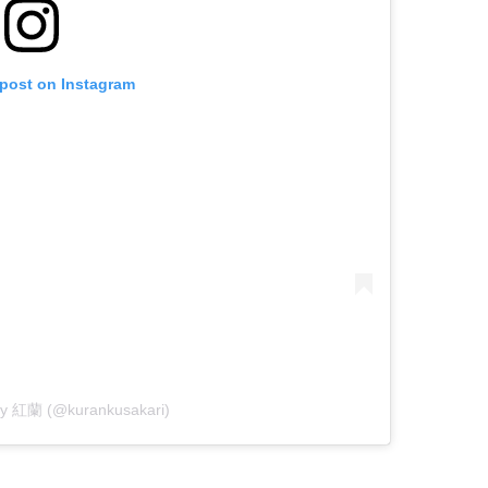
 post on Instagram
 by 紅蘭 (@kurankusakari)