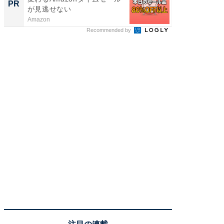
PR
PR
が見逃せない
Amazon
森永乳業
Recommended by