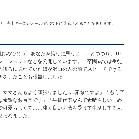
り、売上の一部がオールアバウトに還元されることがあります。
ation 卒園おめでとう あなたを誇りに思うよ…」とつづり、10
ツーショットなどを公開しています。「卒園式では生徒
の後ろに隠れていた娘が沢山の人の前でスピーチできる
チをしたことも報告しました。
ママさんもよく頑張りました､､､素敵ですよ」「もう卒
な素敵なお写真です」「生徒代表なんて素晴らしい め
で可愛らしくて……凄く良い刺激を受けて生活してるん
せられました。