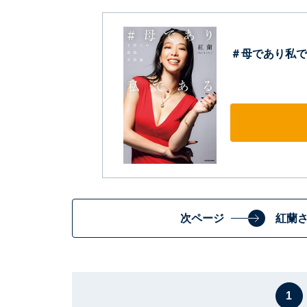
＃母であり私で
次ページ
紅蘭
1