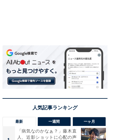
最新
一週間
一ヶ月
「病気なのかなぁ？」藤木直
「さす
人、近影ショットに心配の声
は」高