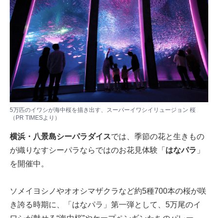
5万匹のイワシが海中桜を描き出す、スーパーイワシイリュージョン 桜
（PR TIMESより）
横浜・八景島シーパラダイス
では、季節の花と生きもの
が織りなすシーパラならではのお花見体験「
はなパラ
」
を開催中。
ソメイヨシノやオオシマザクラなど約5種700本の桜が咲
き誇る時期に、「はなパラ」第一弾として、5万尾のイ