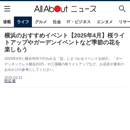
連載
ライフ
グルメ
社会
IT・ビジネス
エンタメ
リサ
横浜のおすすめイベント【2025年4月】桜ライ
トアップやガーデンイベントなど季節の花を
楽しもう
2025年4月に横浜市内で行われる「花」にまつわるイベントを紹介。「ガー
デンネックレス横浜2025」や三溪園の桜ライトアップなど、お花見や週末の
お出かけの参考にしてください。
2025.03.31
田辺 紫