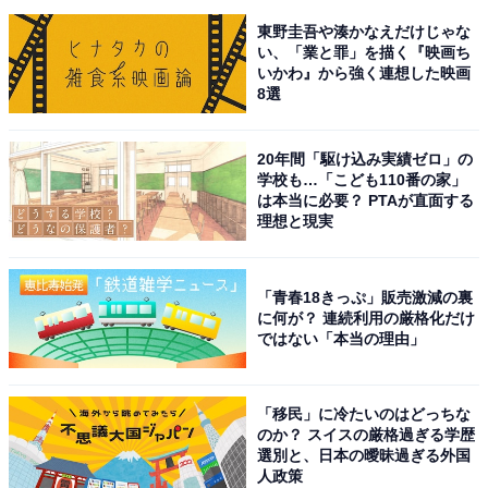
東野圭吾や湊かなえだけじゃな
い、「業と罪」を描く『映画ち
いかわ』から強く連想した映画
8選
20年間「駆け込み実績ゼロ」の
学校も…「こども110番の家」
は本当に必要？ PTAが直面する
理想と現実
「青春18きっぷ」販売激減の裏
に何が？ 連続利用の厳格化だけ
ではない「本当の理由」
「移民」に冷たいのはどっちな
のか？ スイスの厳格過ぎる学歴
選別と、日本の曖昧過ぎる外国
人政策