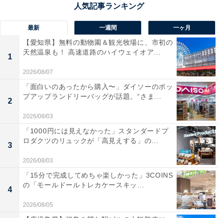
最新
一週間
一ヶ月
【愛知県】無料の動物園＆観光牧場に、市初の
天然温泉も！ 高速道路のハイウェイオア...
1
2026/08/07
「面白いのあったから購入〜」ダイソーのポッ
プアップランドリーバッグが話題。“さま...
2
2026/08/03
「1000円には見えなかった」スタンダードプ
ロダクツのリュックが「高見えする」の...
3
2026/08/03
「15分で完成してめちゃ楽しかった」3COINS
の「モールドールトレカケースキッ...
4
2026/08/05