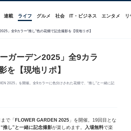
連載
ライフ
グルメ
社会
IT・ビジネス
エンタメ
リ
025」全9カラー“推し”色の花畑で記念撮影を【現地リポ】
ガーデン2025」全9カラ
撮影を【現地リポ】
RDEN 2025」を開催。全9カラーに色分けされた花畑で、“推し”と一緒に記
日まで「
FLOWER GARDEN 2025
」を開催。19回目とな
、
“推し”と一緒に記念撮影
が楽しめます。
入場無料
で楽