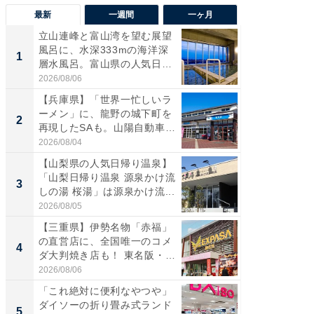
最新
一週間
一ヶ月
立山連峰と富山湾を望む展望
【兵庫
風呂に、水深333mの海洋深
ーメン
1
1
層水風呂。富山県の人気日
再現した
帰...
道...
2026/08/06
2026/08/0
【兵庫県】「世界一忙しいラ
【三重
ーメン」に、龍野の城下町を
「鈴鹿天
2
2
再現したSAも。山陽自動車
は100
道...
2026/08/04
2026/08/0
【山梨県の人気日帰り温泉】
「ミニオ
「山梨日帰り温泉 源泉かけ流
ッグ！ 
3
3
しの湯 桜湯」は源泉かけ流...
ど、夏限
2026/08/05
2026/08/0
【三重県】伊勢名物「赤福」
【埼玉
の直営店に、全国唯一のコメ
「行田天
4
4
ダ大判焼き店も！ 東名阪・
は和の
伊...
が...
2026/08/06
2026/08/0
「これ絶対に便利なやつや」
【石川
ダイソーの折り畳み式ランド
湯】「天
5
5