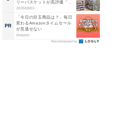
リーバスケットが高評価「使
賀ゆめ
わ...
お...
2026/08/03
2026/08/0
「今日の目玉商品は？」毎日
全国の
変わるAmazonタイムセール
付きの
PR
PR
が見逃せない
Amazon
COCO VIL
Recommended by