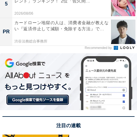
レント」ランキング！ 2位「佐久間...
5
2026/08/06
カードローン地獄の人は、消費者金融が教えな
い『返済停止して減額・免除する方法』で...
PR
渋谷法務総合事務所
Recommended by
こちらもおすすめ
GMARCHで「優秀な学生が多い」と思う大学ラ
ンキング！ 2位「中央大学」、1位は？
1
2
注目の連載