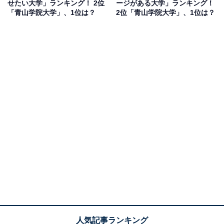
せたい大学」ランキング！ 2位
ージがある大学」ランキング！
「青山学院大学」、1位は？
2位「青山学院大学」、1位は？
1位：青山学院大学／137票
キリスト教に基づく教育理念を持つ青山学院大学は、国
際性を重視した教育方針と高い英語力育成に定評があり
ます。渋谷という都心立地にありながら、緑豊かで文化
的なキャンパスの雰囲気も魅力で、多くの学生にとって
憧れの存在となっています。
回答者からは「知名度が抜群。駅伝の影響もある」（30
代男性／千葉県）、「“青学”という言葉が完全に浸透し