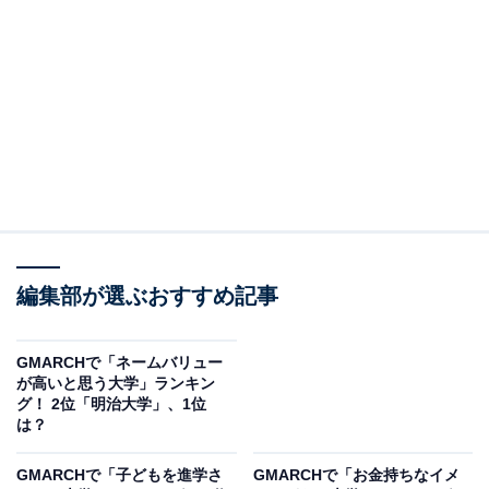
学生数・志願者数ともに全国トップクラスの明治大学
は、首都圏を代表する総合私立大学として知られていま
す。進学先としての安定感に加え、法・商・政治経済な
ど多彩な学部構成や充実した施設環境も魅力です。毎年
多くの受験生から高い支持を集めています。
回答者からは「名前を聞く機会が多い」（30代男性／東
京都）、「明治大学はテレビでもよく見る」（40代女性
／大阪府）、「昔から有名な大学」（50代男性／神奈川
県）といった声が集まりました。
編集部が選ぶおすすめ記事
GMARCHで「ネームバリュー
が高いと思う大学」ランキン
グ！ 2位「明治大学」、1位
は？
GMARCHで「子どもを進学さ
GMARCHで「お金持ちなイメ