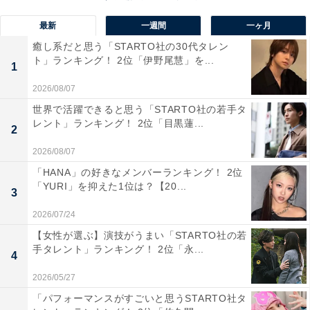
ている」（20代女性／東京都）、「上品なイメージで印
最新
一週間
一ヶ月
象に残りやすい」（50代男性／埼玉県）といった声が集
癒し系だと思う「STARTO社の30代タレン
まりました。
ト」ランキング！ 2位「伊野尾慧」を...
1
2026/08/07
※回答者からのコメントは原文ママです
世界で活躍できると思う「STARTO社の若手タ
レント」ランキング！ 2位「目黒蓮...
2
2026/08/07
次ページ
4位までのランキング結果を見る
「HANA」の好きなメンバーランキング！ 2位
「YURI」を抑えた1位は？【20...
3
2026/07/24
【女性が選ぶ】演技がうまい「STARTO社の若
手タレント」ランキング！ 2位「永...
4
2026/05/27
「パフォーマンスがすごいと思うSTARTO社タ