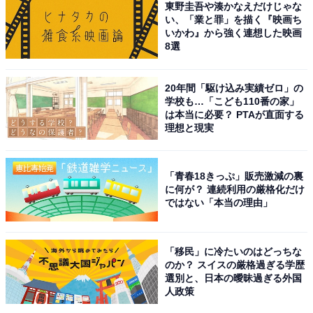
東野圭吾や湊かなえだけじゃな
い、「業と罪」を描く『映画ち
いかわ』から強く連想した映画
8選
20年間「駆け込み実績ゼロ」の
学校も…「こども110番の家」
は本当に必要？ PTAが直面する
理想と現実
「青春18きっぷ」販売激減の裏
に何が？ 連続利用の厳格化だけ
ではない「本当の理由」
「移民」に冷たいのはどっちな
のか？ スイスの厳格過ぎる学歴
選別と、日本の曖昧過ぎる外国
人政策