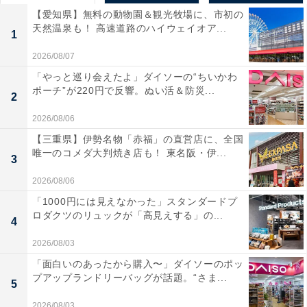
【愛知県】無料の動物園＆観光牧場に、市初の
天然温泉も！ 高速道路のハイウェイオア...
1
2026/08/07
「やっと巡り会えたよ」ダイソーの“ちいかわ
ポーチ”が220円で反響。ぬい活＆防災...
2
2026/08/06
【三重県】伊勢名物「赤福」の直営店に、全国
唯一のコメダ大判焼き店も！ 東名阪・伊...
3
2026/08/06
「1000円には見えなかった」スタンダードプ
ロダクツのリュックが「高見えする」の...
4
2026/08/03
「面白いのあったから購入〜」ダイソーのポッ
プアップランドリーバッグが話題。“さま...
5
2026/08/03