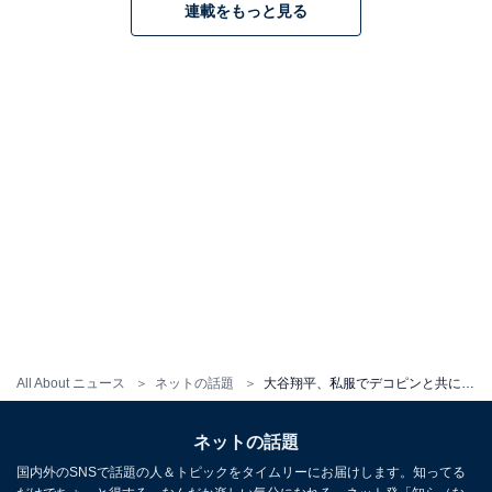
連載をもっと見る
All About ニュース
ネットの話題
大谷翔平、私服でデコピンと共に球場入り＆激痩せ報道のベッツも姿見せスタメンに。本拠地で初戦迎える
ネットの話題
国内外のSNSで話題の人＆トピックをタイムリーにお届けします。知ってる