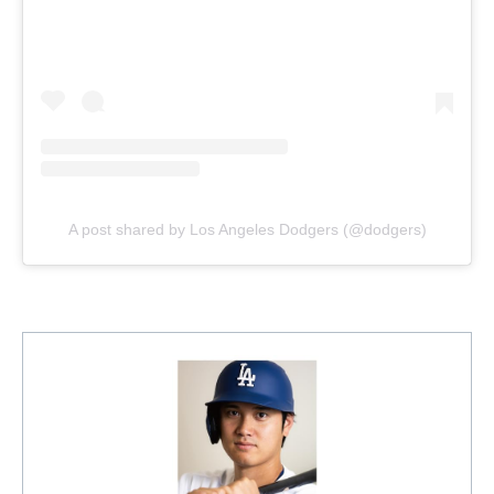
A post shared by Los Angeles Dodgers (@dodgers)