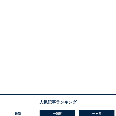
最新
一週間
一ヶ月