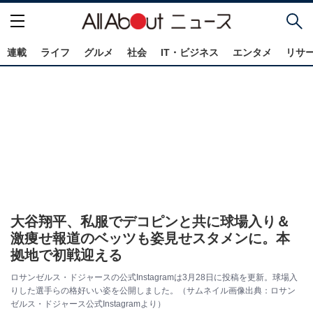
連載
ライフ
グルメ
社会
IT・ビジネス
エンタメ
リサ
大谷翔平、私服でデコピンと共に球場入り＆
激痩せ報道のベッツも姿見せスタメンに。本
拠地で初戦迎える
ロサンゼルス・ドジャースの公式Instagramは3月28日に投稿を更新。球場入
りした選手らの格好いい姿を公開しました。（サムネイル画像出典：ロサン
ゼルス・ドジャース公式Instagramより）