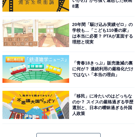
いかわ』から強く連想した映画
8選
20年間「駆け込み実績ゼロ」の
学校も…「こども110番の家」
は本当に必要？ PTAが直面する
理想と現実
「青春18きっぷ」販売激減の裏
に何が？ 連続利用の厳格化だけ
ではない「本当の理由」
「移民」に冷たいのはどっちな
のか？ スイスの厳格過ぎる学歴
選別と、日本の曖昧過ぎる外国
人政策