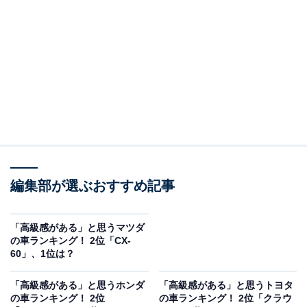
※本記事で紹介している商品の購入やサービスの利用により、売上の一部が
オールアバウトに還元されることがあります。
2位：スカイライン／117票
2位は「スカイライン」でした。スカイラインは、スタ
イリッシュなデザインとスポーティなフォルムが特徴
で、長年にわたって高級車としてのイメージを確立して
きました。デザイン性や存在感、そして歴史あるブラン
ドとしての価値が高く評価されており、高性能なエンジ
編集部が選ぶおすすめ記事
ンや上質な内装など、ラグジュアリーな要素も支持され
ているようです。
「高級感がある」と思うマツダ
の車ランキング！ 2位「CX-
回答者からは「スポーツカーみたいなスタイリッシュな
60」、1位は？
デザインでかっこいい」（40代女性／神奈川県）、「ス
カイラインはよく乗っている人もいらっしゃいますが、
「高級感がある」と思うホンダ
「高級感がある」と思うトヨタ
の車ランキング！ 2位
の車ランキング！ 2位「クラウ
すごく高いものもありますし、昔からの車で高級車のイ