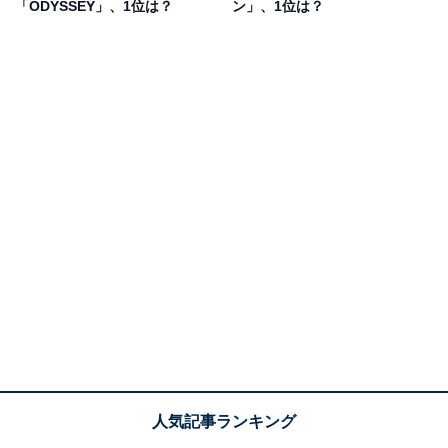
「ODYSSEY」、1位は？
ン」、1位は？
メージも強いです」（30代女性／神奈川県）、「洗練さ
れたデザインと上質な内装が特徴だから」（30代女性／
東京都）などのコメントが寄せられていました。
1位：エルグランド／131票