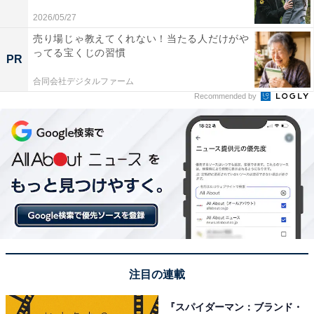
※回答コメントは原文ママです
2026/05/27
売り場じゃ教えてくれない！当たる人だけがや
ってる宝くじの習慣
PR
合同会社デジタルファーム
Recommended by
日産自動車 極秘ファイル 2300枚―「絶対的権力者」と戦
ったある課長の死闘7年間
Amazonで見る
注目の連載
『スパイダーマン：ブランド・