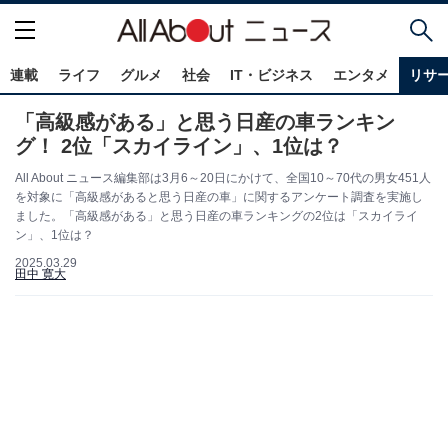
連載
ライフ
グルメ
社会
IT・ビジネス
エンタメ
リサ
「高級感がある」と思う日産の車ランキン
グ！ 2位「スカイライン」、1位は？
All About ニュース編集部は3月6～20日にかけて、全国10～70代の男女451人
を対象に「高級感があると思う日産の車」に関するアンケート調査を実施し
ました。「高級感がある」と思う日産の車ランキングの2位は「スカイライ
ン」、1位は？
2025.03.29
田中 寛大