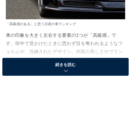
「高級感がある」と思う日産の車ランキング
車の印象を大きく左右する要素の1つが「高級感」で
す。街中で見かけたときに思わず目を奪われるようなフ
ォルムや、洗練されたデザイン、内装の美しさやブラン
ドイメージなどが「高級な車」という印象につながりま
続きを読む
す。
All About ニュース編集部は、全国10～70代の男女451人
を対象に、「高級感があると思う日産の車」についてア
ンケートを実施しました。その結果をランキング形式で
ご紹介します！
＞10位までの全ランキング結果を見る