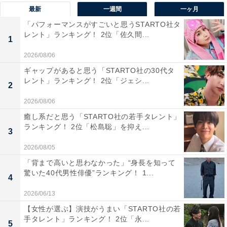
最新
一週間
一ヶ月
「パフォーマンスがすごいと思うSTARTO社タ
1位は「エルグランド」でした。エルグランドは、大型
レント」ランキング！ 2位「佐久間...
1
ミニバンとしての重厚感と、豪華な内外装によって高級
感があると評価されています。特に広々とした室内空間
2026/08/06
や高級素材を使用した内装、充実した装備が支持されて
ギャップがあると思う「STARTO社の30代タ
レント」ランキング！ 2位「ジェシ...
おり、日産を代表する高級ミニバンとしての地位を確立
2
しているようです。
2026/08/06
癒し系だと思う「STARTO社の若手タレント」
回答者からは「車体が大きく実際金額が高い。モデルチ
ランキング！ 2位「松島聡」を抑え...
3
ェンジしてさらに高級感が増したように思う」（40代女
2026/08/05
性／大阪府）、「大きくて目立つしお金持ちの送迎にも
「背まで高いと思わなかった」“身長を知って
使われている」（40代男性／千葉県）、「シートの質感
驚いた40代男性俳優”ランキング！ 1...
4
がめちゃくちゃ良くて、まるで高級ホテルのラウンジに
2026/06/13
いるみたいな落ち着きがある」（30代男性／大分県）な
【女性が選ぶ】演技がうまい「STARTO社の若
どのコメントが寄せられていました。
手タレント」ランキング！ 2位「永...
5