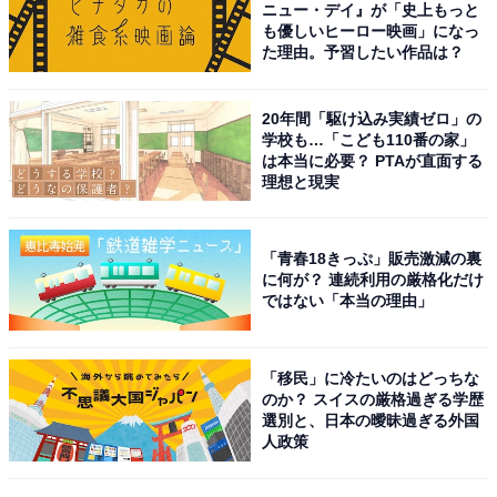
ニュー・デイ』が「史上もっと
次ページ
10位までのランキング結果を見る
も優しいヒーロー映画」になっ
た理由。予習したい作品は？
20年間「駆け込み実績ゼロ」の
学校も…「こども110番の家」
は本当に必要？ PTAが直面する
理想と現実
「青春18きっぷ」販売激減の裏
に何が？ 連続利用の厳格化だけ
ではない「本当の理由」
「移民」に冷たいのはどっちな
のか？ スイスの厳格過ぎる学歴
選別と、日本の曖昧過ぎる外国
人政策
こちらもおすすめ
「高級感がある」と思うスバルの車ランキン