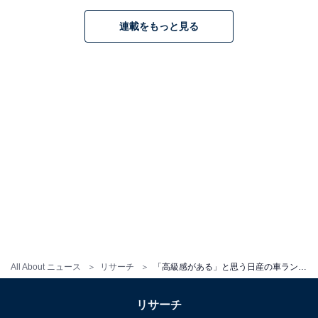
グ！ 2位「インプレッサ」、1位は？
連載をもっと見る
1
2
All About ニュース
リサーチ
「高級感がある」と思う日産の車ランキング！ 2位「スカイライン」、1位は？
リサーチ