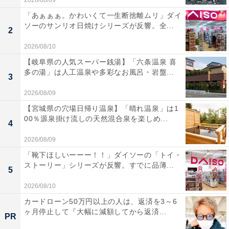
「あぁぁぁ。かわいくて一生断捨離ムリ」ダイ
ソーのサンリオ日焼けシリーズが反響。全...
2
2026/08/10
【岐阜県の人気スーパー銭湯】「六条温泉 喜
多の湯」は人工温泉や多彩なお風呂・岩盤...
3
2026/08/09
【宮城県の穴場日帰り温泉】「晴れ温泉」は1
00％源泉掛け流しの天然混合泉を楽しめ...
4
2026/08/09
「靴下ほしいーーー！！」ダイソーの「トイ・
ストーリー」シリーズが反響。すでに品薄...
5
2026/08/10
カードローン50万円以上の人は、返済を3～6
ヶ月停止して『大幅に減額してから返済...
PR