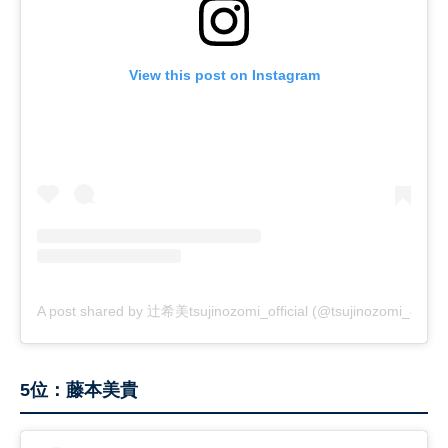
View this post on Instagram
A post shared by 辻希美tsujinozomi_official (@tsujinozomi_officia
5位：藤本美貴