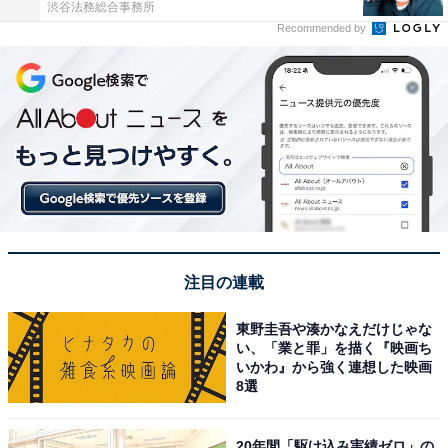
渋谷法務総合事務所
Recommended by
注目の連載
東野圭吾や湊かなえだけじゃな
い、「業と罪」を描く『映画ち
いかわ』から強く連想した映画
8選
20年間「駆け込み実績ゼロ」の