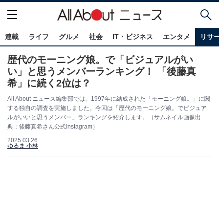
連載
ライフ
グルメ
社会
IT・ビジネス
エンタメ
リサ
歴代のモーニング娘。で「ビジュアルがい
い」と思うメンバーランキング！ 「後藤真
希」に続く2位は？
All About ニュース編集部では、1997年に結成された「モーニング娘。」に関
する独自の調査を実施しました。今回は「歴代のモーニング娘。でビジュア
ルがいいと思うメンバー」ランキングを紹介します。（サムネイル画像出
典：後藤真希さん公式Instagram）
2025.03.26
ゆるま 小林