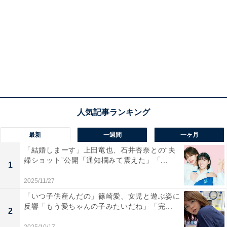
最新
一週間
一ヶ月
「結婚しまーす」上田竜也、石井杏奈との“夫
婦ショット”公開「通知欄みて震えた」「...
1
2025/11/27
「いつ子供産んだの」篠崎愛、女児と遊ぶ姿に
反響「もう愛ちゃんの子みたいだね」「完...
2