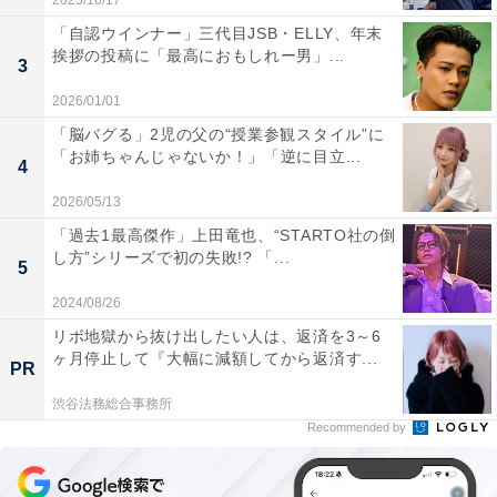
2025/10/17
「自認ウインナー」三代目JSB・ELLY、年末
挨拶の投稿に「最高におもしれー男」...
3
2026/01/01
「脳バグる」2児の父の“授業参観スタイル”に
「お姉ちゃんじゃないか！」「逆に目立...
4
2026/05/13
「過去1最高傑作」上田竜也、“STARTO社の倒
し方”シリーズで初の失敗!? 「...
5
2024/08/26
リボ地獄から抜け出したい人は、返済を3～6
ヶ月停止して『大幅に減額してから返済す...
PR
渋谷法務総合事務所
Recommended by