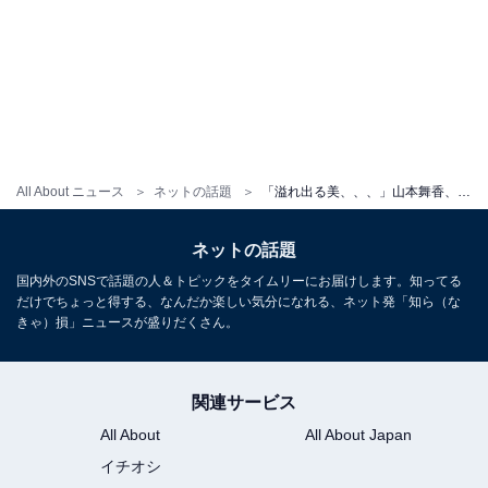
All About ニュース
ネットの話題
「溢れ出る美、、、」山本舞香、美ウエスト際立つモデル姿「カルバンクラインと言えば舞香ちゃん」
ネットの話題
国内外のSNSで話題の人＆トピックをタイムリーにお届けします。知ってる
だけでちょっと得する、なんだか楽しい気分になれる、ネット発「知ら（な
きゃ）損」ニュースが盛りだくさん。
関連サービス
All About
All About Japan
イチオシ