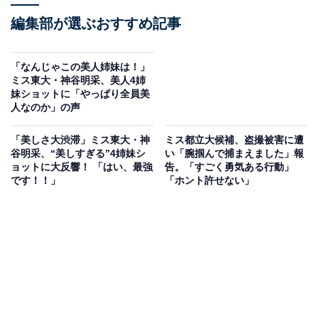
編集部が選ぶおすすめ記事
「なんじゃこの美人姉妹は！」
ミス東大・神谷明采、美人4姉
妹ショットに「やっぱり全員美
人なのか」の声
「美しさ大渋滞」ミス東大・神
ミス都立大候補、盗撮被害に遭
谷明采、“美しすぎる”4姉妹シ
い「腕掴んで捕まえました」報
ョットに大反響！ 「はい、最強
告。「すごく勇気ある行動」
です！！」
「ホント許せない」