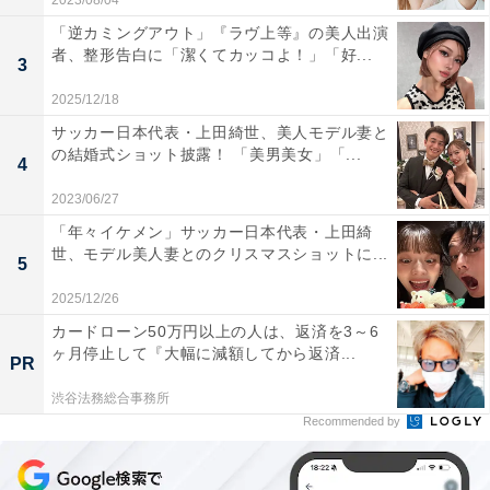
2023/08/04
「逆カミングアウト」『ラヴ上等』の美人出演
者、整形告白に「潔くてカッコよ！」「好...
3
2025/12/18
サッカー日本代表・上田綺世、美人モデル妻と
の結婚式ショット披露！ 「美男美女」「...
4
2023/06/27
「年々イケメン」サッカー日本代表・上田綺
世、モデル美人妻とのクリスマスショットに...
5
2025/12/26
カードローン50万円以上の人は、返済を3～6
ヶ月停止して『大幅に減額してから返済...
PR
渋谷法務総合事務所
Recommended by