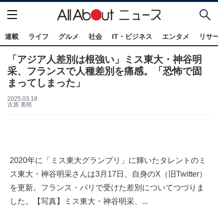
連載
ライフ
グルメ
社会
IT・ビジネス
エンタメ
リサ
「アジア人差別は根強い」ミス東大・神谷明
采、フランスで人種差別を痛感。「恐怖で固
まってしまった」
2025.03.18
古原 美咲
2020年に「ミス東大グランプリ」に輝いたタレントのミ
ス東大・神谷明采さんは3月17日、自身のX（旧Twitter）
を更新。フランス・パリで受けた差別についてつづりま
した。【写真】ミス東大・神谷明采、...