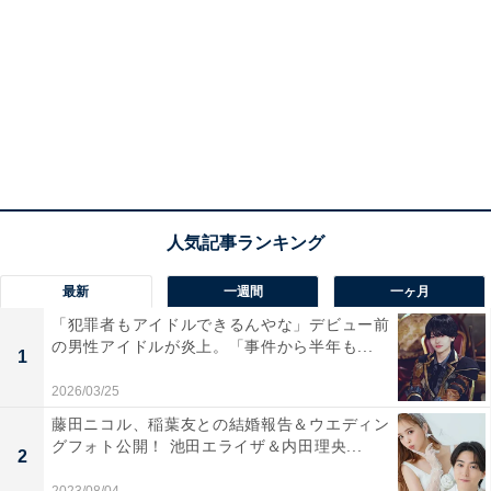
最新
一週間
一ヶ月
「犯罪者もアイドルできるんやな」デビュー前
の男性アイドルが炎上。「事件から半年も...
1
2026/03/25
藤田ニコル、稲葉友との結婚報告＆ウエディン
グフォト公開！ 池田エライザ＆内田理央...
2