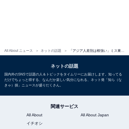
All About ニュース
ネットの話題
「アジア人差別は根強い」ミス東大・神谷明采、フランスで人種差別を痛感。「恐怖で固まってしまった」
ネットの話題
国内外のSNSで話題の人＆トピックをタイムリーにお届けします。知ってる
だけでちょっと得する、なんだか楽しい気分になれる、ネット発「知ら（な
きゃ）損」ニュースが盛りだくさん。
関連サービス
All About
All About Japan
イチオシ