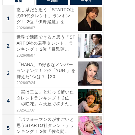
最新
一週間
一ヶ月
癒し系だと思う「STARTO社
癒し系だ
の30代タレント」ランキン
の若手
1
1
グ！ 2位「伊野尾慧」を...
グ！ 2
2026/08/07
2026/08/0
世界で活躍できると思う「ST
「パフ
ARTO社の若手タレント」ラ
思うST
2
2
ンキング！ 2位「目黒蓮...
ンキング
2026/08/07
2026/08/0
「HANA」の好きなメンバー
ギャップ
ランキング！ 2位「YURI」を
RTO社
3
3
抑えた1位は？【20...
キング！
2026/07/24
2026/08/0
「実は二世」と知って驚いた
癒し系だ
タレントランキング！ 2位
の30代
4
4
「杉咲花」を大差で抑えた1
グ！ 2
位...
2025/11/07
2026/08/0
「パフォーマンスがすごいと
「ファン
思うSTARTO社タレント」ラ
ARTO
5
5
ンキング！ 2位「佐久間...
グ！ 2