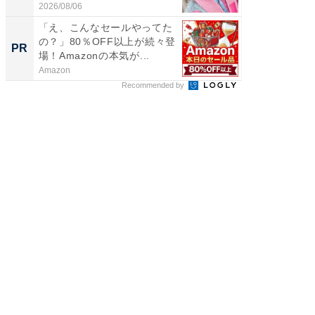
2026/08/06
2026/08/0
「え、こんなセールやってた
GOETH
の？」80％OFF以上が続々登
を組み
PR
PR
場！Amazonの本気が...
Amazon
FINCHI o
Recommended by