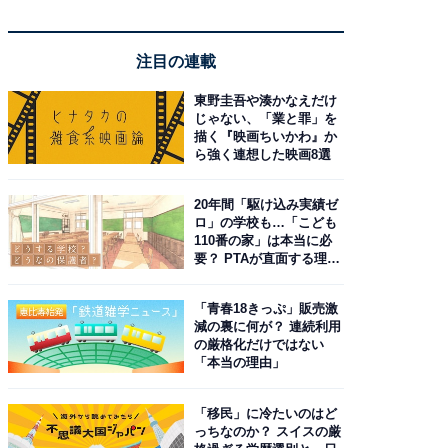
注目の連載
東野圭吾や湊かなえだけ
じゃない、「業と罪」を
描く『映画ちいかわ』か
ら強く連想した映画8選
20年間「駆け込み実績ゼ
ロ」の学校も…「こども
110番の家」は本当に必
要？ PTAが直面する理想
と現実
「青春18きっぷ」販売激
減の裏に何が？ 連続利用
の厳格化だけではない
「本当の理由」
「移民」に冷たいのはど
っちなのか？ スイスの厳