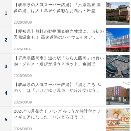
【岐阜県の人気スーパー銭湯】「六条温泉 喜
多の湯」は人工温泉や多彩なお風呂・岩盤...
1
2026/08/09
【愛知県】無料の動物園＆観光牧場に、市初の
天然温泉も！ 高速道路のハイウェイオア...
2
2026/08/07
【群馬県藤岡市】道の駅「ららん藤岡」は買い
物・グルメ・遊びが揃うスポット。全国で...
3
2026/08/09
【岐阜県の人気スーパー銭湯】「湯どころ み
のり」は「いけだゆげ温泉」や冷冷交代浴...
4
2026/08/09
2026年8月発売！ パンどろぼうが時計付きフ
ィギュアになった「パンどろぼう フ...
5
2026/08/09