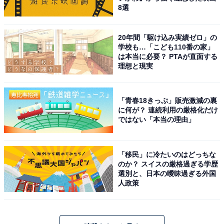
8選
20年間「駆け込み実績ゼロ」の
学校も…「こども110番の家」
は本当に必要？ PTAが直面する
理想と現実
「青春18きっぷ」販売激減の裏
に何が？ 連続利用の厳格化だけ
ではない「本当の理由」
「移民」に冷たいのはどっちな
のか？ スイスの厳格過ぎる学歴
選別と、日本の曖昧過ぎる外国
人政策