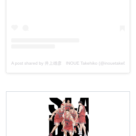
A post shared by 井上雄彦 INOUE Takehiko (@inouetake88)