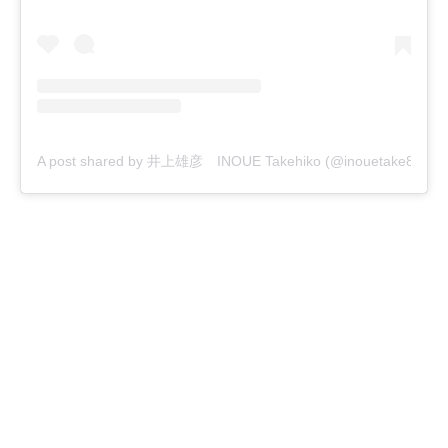
A post shared by 井上雄彦 INOUE Takehiko (@inouetake88)