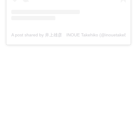
A post shared by 井上雄彦 INOUE Takehiko (@inouetake88)