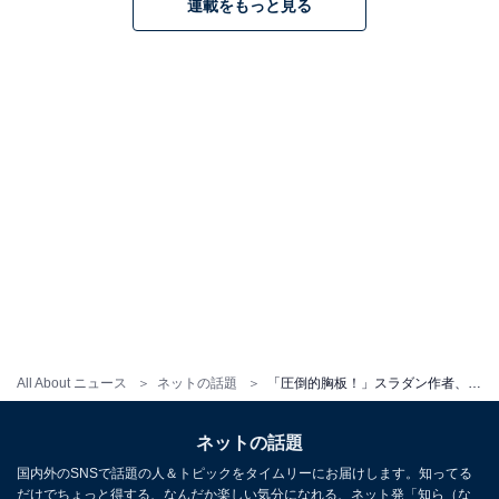
連載をもっと見る
All About ニュース
ネットの話題
「圧倒的胸板！」スラダン作者、人気キャラのイラスト公開にファン歓喜！ 「卒業されたんですね！」
ネットの話題
国内外のSNSで話題の人＆トピックをタイムリーにお届けします。知ってる
だけでちょっと得する、なんだか楽しい気分になれる、ネット発「知ら（な