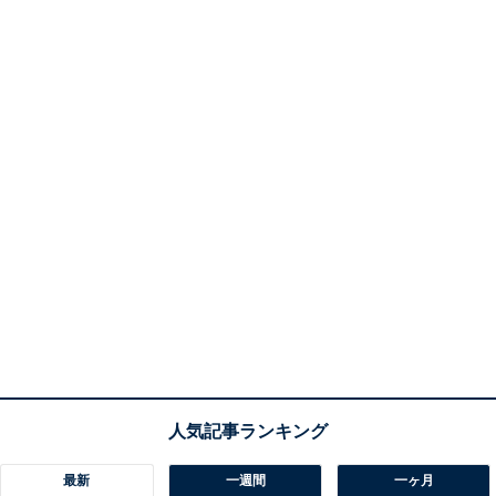
最新
一週間
一ヶ月