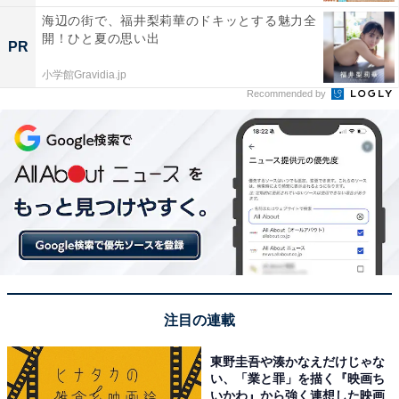
海辺の街で、福井梨莉華のドキッとする魅力全
開！ひと夏の思い出
PR
小学館Gravidia.jp
Recommended by
注目の連載
東野圭吾や湊かなえだけじゃな
い、「業と罪」を描く『映画ち
いかわ』から強く連想した映画