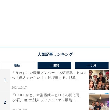
最新
一週間
一ヶ月
「うわすごい豪華メンバー」木梨憲武、ヒロミ
へ「連絡ください！」呼び掛ける。ISS...
1
2024/10/17
「EXILEかと」木梨憲武＆ヒロミの間に写
る“石川遼”の別人っぷりにファン騒然！...
2