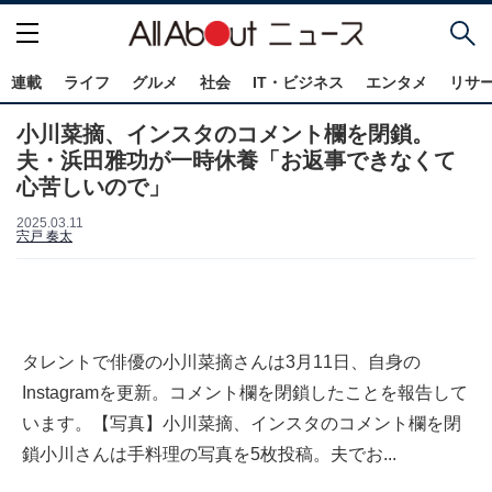
連載
ライフ
グルメ
社会
IT・ビジネス
エンタメ
リサ
小川菜摘、インスタのコメント欄を閉鎖。
夫・浜田雅功が一時休養「お返事できなくて
心苦しいので」
2025.03.11
宍戸 奏太
タレントで俳優の小川菜摘さんは3月11日、自身の
Instagramを更新。コメント欄を閉鎖したことを報告して
います。【写真】小川菜摘、インスタのコメント欄を閉
鎖小川さんは手料理の写真を5枚投稿。夫でお...