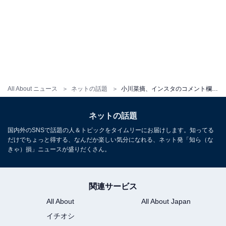
All About ニュース
ネットの話題
小川菜摘、インスタのコメント欄を閉鎖。夫・浜田雅功が一時休養「お返事できなくて心苦しいので」
ネットの話題
国内外のSNSで話題の人＆トピックをタイムリーにお届けします。知ってる
だけでちょっと得する、なんだか楽しい気分になれる、ネット発「知ら（な
きゃ）損」ニュースが盛りだくさん。
関連サービス
All About
All About Japan
イチオシ