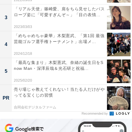
2022/09/09
「リアル天使」篠崎愛、肩をちら見せしたバス
ローブ姿に「可愛すぎんぞ～」「目の表情...
3
2023/03/03
「めちゃめちゃ豪華」木梨憲武、「第1回 最強
芸能ゴルフ選手権トーナメント」出場メ...
4
2024/12/18
「最高な集まり」木梨憲武、奈緒の誕生日をS
now Man・深澤辰哉＆光石研と祝福...
5
2025/02/20
売り場じゃ教えてくれない！当たる人だけがや
ってる宝くじの習慣
PR
合同会社デジタルファーム
Recommended by