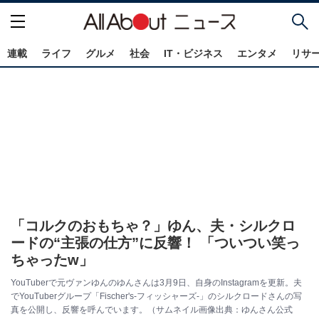
連載
ライフ
グルメ
社会
IT・ビジネス
エンタメ
リサ
「コルクのおもちゃ？」ゆん、夫・シルクロ
ードの“主張の仕方”に反響！ 「ついつい笑っ
ちゃったw」
YouTuberで元ヴァンゆんのゆんさんは3月9日、自身のInstagramを更新。夫
でYouTuberグループ「Fischer's-フィッシャーズ-」のシルクロードさんの写
真を公開し、反響を呼んでいます。（サムネイル画像出典：ゆんさん公式