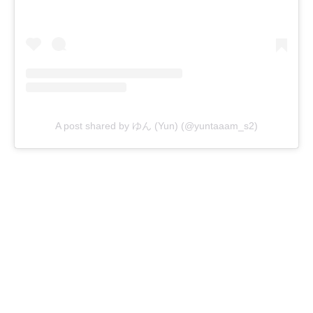
A post shared by ゆん (Yun) (@yuntaaam_s2)