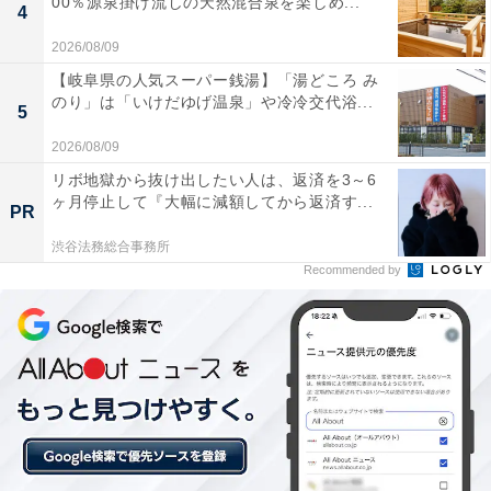
00％源泉掛け流しの天然混合泉を楽しめ...
4
2026/08/09
【岐阜県の人気スーパー銭湯】「湯どころ み
のり」は「いけだゆげ温泉」や冷冷交代浴...
5
2026/08/09
リボ地獄から抜け出したい人は、返済を3～6
ヶ月停止して『大幅に減額してから返済す...
PR
渋谷法務総合事務所
Recommended by