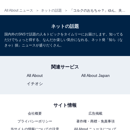
All About ニュース
ネットの話題
「コルクのおもちゃ？」ゆん、夫・シルクロードの“主張の仕方”に反響！ 「ついつい笑っちゃったw」
ネットの話題
国内外のSNSで話題の人＆トピックをタイムリーにお届けします。知ってる
だけでちょっと得する、なんだか楽しい気分になれる、ネット発「知ら（な
きゃ）損」ニュースが盛りだくさん。
関連サービス
All About
All About Japan
イチオシ
サイト情報
会社概要
広告掲載
プライバシーポリシー
著作権・商標・免責事項
当サイトの情報についての注意
All About ニュースについて