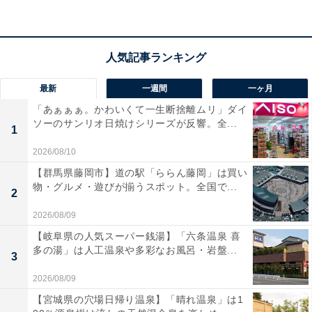
最新
一週間
一ヶ月
「あぁぁぁ。かわいくて一生断捨離ムリ」ダイ
ソーのサンリオ日焼けシリーズが反響。全...
1
2026/08/10
【群馬県藤岡市】道の駅「ららん藤岡」は買い
物・グルメ・遊びが揃うスポット。全国で...
2
2026/08/09
【岐阜県の人気スーパー銭湯】「六条温泉 喜
多の湯」は人工温泉や多彩なお風呂・岩盤...
3
2026/08/09
【宮城県の穴場日帰り温泉】「晴れ温泉」は1