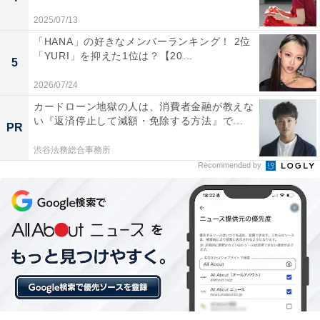
2025/07/13
「HANA」の好きなメンバーランキング！ 2位
高校生が「好きなお笑い芸人」
次ページ
「YURI」を抑えた1位は？【20...
TOP5を見る！
5
2026/07/24
カードローン地獄の人は、消費者金融が教えな
い『返済停止して減額・免除する方法』で...
PR
渋谷法務総合事務所
Recommended by