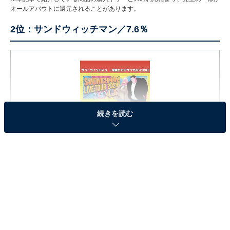
オールアバウトに還元されることがあります。
2位：サンドウィッチマン／7.6％
続きを読む
サンドウィッチマンライブツアー2024 in L.A.
Amazonで見る
2位は、お笑いコンビ「サンドウィッチマン」。宮城県
仙台市の高校で出会ったツッコミ担当の伊達みきおさん
とボケ担当の富澤たけしさんが1998年にコンビを結成
し、2007年には「M-1グランプリ」で史上初の敗者復活
からの優勝を獲得。