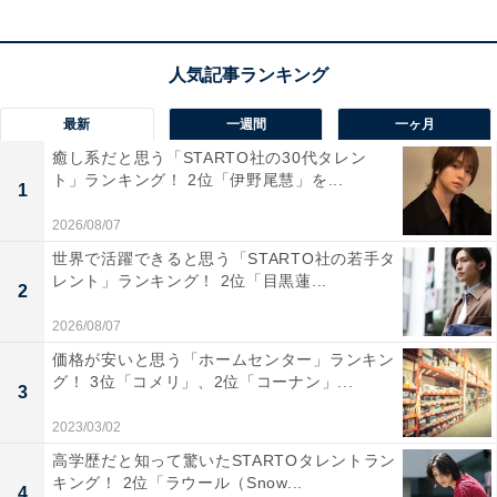
ル』（NHK総合）や『エンタの神様』（日本テレビ系）
などに出演し、映像を駆使した映像ボケや“学校あるあ
る”など共感できる身近なネタが人気を博しました。
最新
一週間
一ヶ月
同調査の「
男子中学生が好きなお笑い芸人ランキング
」
癒し系だと思う「STARTO社の30代タレン
でも4位にランクインしており、特に男子中高生からの
ト」ランキング！ 2位「伊野尾慧」を...
1
支持を得ています。陣内智則さんを好きな理由では「ネ
2026/08/07
タがおもしろいから」が圧倒的に多く、ピン芸人ならで
世界で活躍できると思う「STARTO社の若手タ
はの個性的でユニークなネタやYouTubeなどの動画配信
レント」ランキング！ 2位「目黒蓮...
2
が人気を集めています。
2026/08/07
価格が安いと思う「ホームセンター」ランキン
この記事の筆者：福島 ゆき プロフィール
グ！ 3位「コメリ」、2位「コーナン」...
3
アニメや漫画のレビュー、エンタメトピックスなどを中
心に、オールジャンルで執筆中のライター。時々、店舗
2023/03/02
取材などのリポート記事も担当。All AboutおよびAll
高学歴だと知って驚いたSTARTOタレントラン
キング！ 2位「ラウール（Snow...
About ニュースでのライター歴は6年。
4