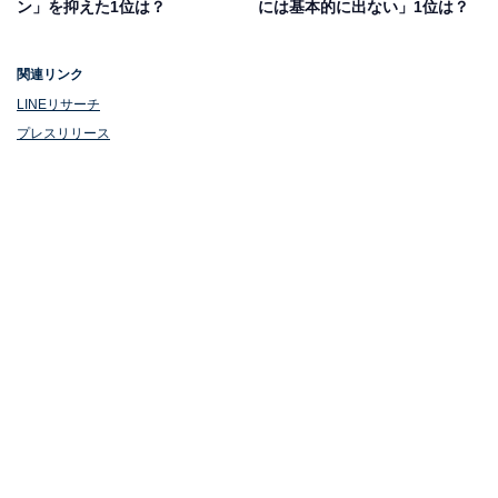
ン」を抑えた1位は？
には基本的に出ない」1位は？
関連リンク
1位：陣内智則／8.4％
LINEリサーチ
プレスリリース
陣内智則 NETA JIN [DVD]
Amazonで見る
1位は、ピン芸人の陣内智則さん。『爆笑オンエアバト