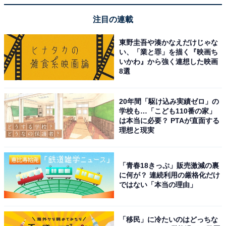
こちらもおすすめ
注目の連載
女子高校生が「好きなお笑い芸人」ランキン
グ！ 2位「NON STYLE」を抑えた1位は？
東野圭吾や湊かなえだけじゃな
い、「業と罪」を描く『映画ち
いかわ』から強く連想した映画
8選
20年間「駆け込み実績ゼロ」の
学校も…「こども110番の家」
は本当に必要？ PTAが直面する
理想と現実
1
2
「青春18きっぷ」販売激減の裏
に何が？ 連続利用の厳格化だけ
ではない「本当の理由」
「移民」に冷たいのはどっちな