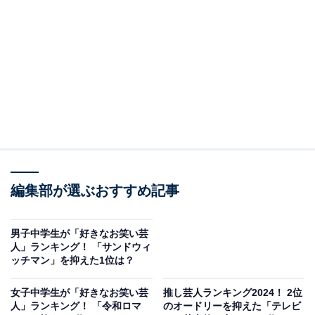
2009年の「キングオブコント」で準優勝を獲得するな
ど、漫才やコントの面白さに加え、トーク力や好感度の
高さから『バナナサンド』（TBS系）、『サンドウィッ
チマンと芦田愛菜の博士ちゃん』（テレビ朝日系）など
数多くのテレビ番組やCMに出演しています。
編集部が選ぶおすすめ記事
男子中学生が「好きなお笑い芸
人」ランキング！ 「サンドウィ
ッチマン」を抑えた1位は？
女子中学生が「好きなお笑い芸
推し芸人ランキング2024！ 2位
人」ランキング！ 「令和ロマ
のオードリーを抑えた「テレビ