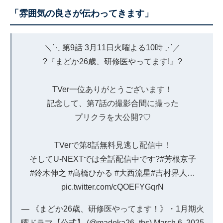
「雰囲気の良さが伝わってきます」
＼⋱ 第9話 3月11日火曜よる10時 ⋰／
?『まどか26歳、研修医やってます!』?
TVer一位ありがとうございます！
記念して、第7話の撮影合間に撮った
プリクラを大公開?♡
TVerで第8話無料見逃し配信中！
そしてU-NEXTでは全話配信中です?
#芳根京子
#鈴木伸之
#髙橋ひかる
#大西流星
#吉村界人
…
pic.twitter.com/cQOEFYGqrN
— 《まどか26歳、研修医やってます！》︎・1月期火
曜ドラマ【公式】 (@madoka26_tbs)
March 6, 2025