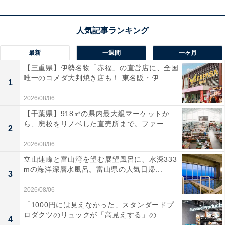
最新
一週間
一ヶ月
【三重県】伊勢名物「赤福」の直営店に、全国
唯一のコメダ大判焼き店も！ 東名阪・伊...
1
2026/08/06
【千葉県】918㎡の県内最大級マーケットか
ら、廃校をリノベした直売所まで。ファー...
2
2026/08/06
立山連峰と富山湾を望む展望風呂に、水深333
mの海洋深層水風呂。富山県の人気日帰...
3
2026/08/06
「1000円には見えなかった」スタンダードプ
ロダクツのリュックが「高見えする」の...
4