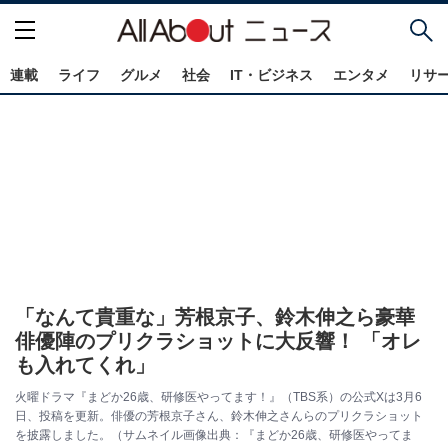
連載
ライフ
グルメ
社会
IT・ビジネス
エンタメ
リサ
「なんて貴重な」芳根京子、鈴木伸之ら豪華
俳優陣のプリクラショットに大反響！ 「オレ
も入れてくれ」
火曜ドラマ『まどか26歳、研修医やってます！』（TBS系）の公式Xは3月6
日、投稿を更新。俳優の芳根京子さん、鈴木伸之さんらのプリクラショット
を披露しました。（サムネイル画像出典：『まどか26歳、研修医やってま