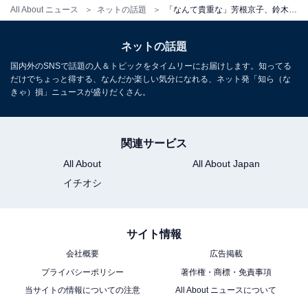
All About ニュース
ネットの話題
「なんて貴重な」芳根京子、鈴木伸之ら豪華俳優陣のプリクラショットに大反響！ 「オレも入れてくれ」
ネットの話題
国内外のSNSで話題の人＆トピックをタイムリーにお届けします。知ってる
だけでちょっと得する、なんだか楽しい気分になれる、ネット発「知ら（な
きゃ）損」ニュースが盛りだくさん。
関連サービス
All About
All About Japan
イチオシ
サイト情報
会社概要
広告掲載
プライバシーポリシー
著作権・商標・免責事項
当サイトの情報についての注意
All About ニュースについて