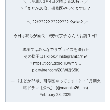
＼⋱ 第8話 3月4日火曜よる10時 ⋰／
?『まどか26歳、研修医やってます!』?
꙳⸜ ??‍⚕️????? ???????? Kyoko? ⸝꙳
今日は我らが座長！
#芳根京子
さんのお誕生日?
現場ではみんなでサプライズを決行✨
その様子はTikTokとInstagramにて✔️
?
https://t.co/LgxqoHBWYN
…
pic.twitter.com/Z0jWl2jS5K
— 《まどか26歳、研修医やってます！》︎・1月期火
曜ドラマ【公式】 (@madoka26_tbs)
February 28, 2025