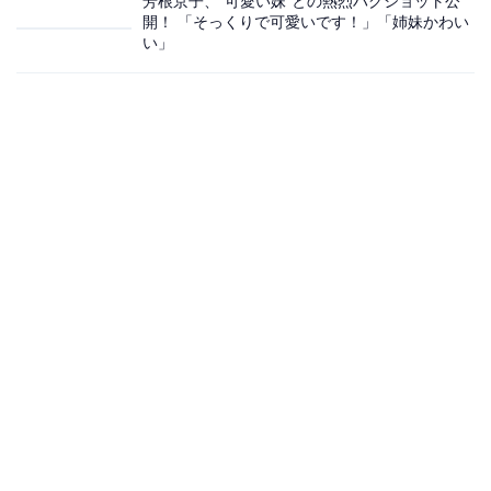
芳根京子、“可愛い妹”との熱烈ハグショット公
開！ 「そっくりで可愛いです！」「姉妹かわい
い」