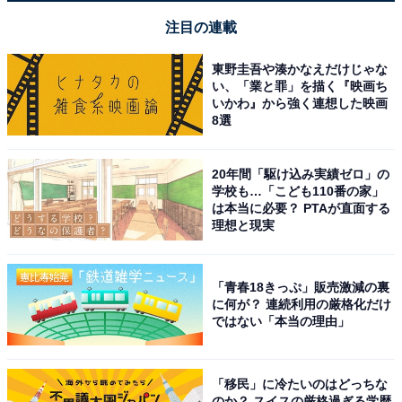
注目の連載
東野圭吾や湊かなえだけじゃな
い、「業と罪」を描く『映画ち
いかわ』から強く連想した映画
8選
20年間「駆け込み実績ゼロ」の
学校も…「こども110番の家」
は本当に必要？ PTAが直面する
理想と現実
「青春18きっぷ」販売激減の裏
に何が？ 連続利用の厳格化だけ
ではない「本当の理由」
「移民」に冷たいのはどっちな
のか？ スイスの厳格過ぎる学歴