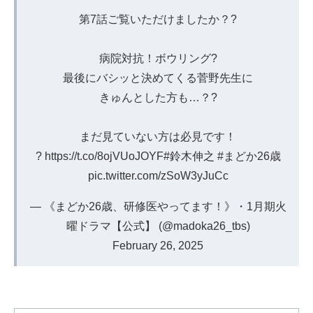
第7話ご覧いただけましたか？?
病院対抗！ボウリング?
最後にバシッと決めてくる菅野先生に
きゅんとした方も…？?
まだ見ていない方は必見です！
?
https://t.co/8ojVUoJOYF
#鈴木伸之
#まどか26歳
pic.twitter.com/zSoW3yJuCc
— 《まどか26歳、研修医やってます！》︎・1月期火
曜ドラマ【公式】 (@madoka26_tbs)
February 26, 2025