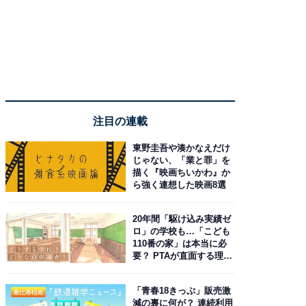
注目の連載
東野圭吾や湊かなえだけ
じゃない、「業と罪」を
描く『映画ちいかわ』か
ら強く連想した映画8選
20年間「駆け込み実績ゼ
ロ」の学校も…「こども
110番の家」は本当に必
要？ PTAが直面する理想
と現実
「青春18きっぷ」販売激
減の裏に何が？ 連続利用