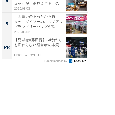
4
4
ュックが「高見えする」の...
00円で「
2026/08/03
2026/08/0
「面白いのあったから購
立山連
入〜」ダイソーのポップアッ
風呂に、
5
5
プランドリーバッグが話
層水風
題。“さま...
帰...
2026/08/03
2026/08/0
【見城徹×藤田晋】AI時代で
シェア別荘
も変わらない経営者の本質
wners
PR
PR
FINCHI on GOETHE
COCO VIL
Recommended by