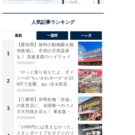
最新
一週間
一ヶ月
【愛知県】無料の動物園＆観
【兵庫
光牧場に、市初の天然温泉
ーメン
1
1
も！ 高速道路のハイウェイオ
再現した
ア...
道...
2026/08/07
2026/08/0
「やっと巡り会えたよ」ダイ
【三重
ソーの“ちいかわポーチ”が22
の直営
2
2
0円で反響。ぬい活＆防災...
ダ大判焼
伊...
2026/08/06
2026/08/0
【三重県】伊勢名物「赤福」
【千葉県
の直営店に、全国唯一のコメ
級マー
3
3
ダ大判焼き店も！ 東名阪・
ノベし
伊...
ー...
2026/08/06
2026/08/0
「1000円には見えなかった」
ステラ
スタンダードプロダクツのリ
詰め放題