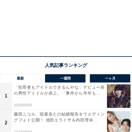
最新
一週間
一ヶ月
「犯罪者もアイドルできるんやな」デビュー前
の男性アイドルが炎上。「事件から半年も...
1
2026/03/25
藤田ニコル、稲葉友との結婚報告＆ウエディン
グフォト公開！ 池田エライザ＆内田理央...
2