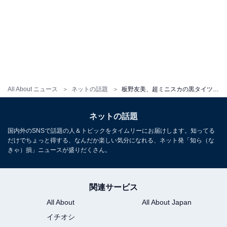
All About ニュース
ネットの話題
板野友美、超ミニスカの黒タイツで圧巻の美脚を披露！ 「素敵なコーデでお似合い」「可愛いともちゃん」
ネットの話題
国内外のSNSで話題の人＆トピックをタイムリーにお届けします。知ってる
だけでちょっと得する、なんだか楽しい気分になれる、ネット発「知ら（な
きゃ）損」ニュースが盛りだくさん。
関連サービス
All About
All About Japan
イチオシ