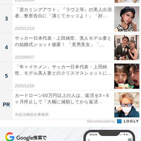
2023/08/04
「逆カミングアウト」『ラヴ上等』の美人出演
者、整形告白に「潔くてカッコよ！」「好...
3
2025/12/18
サッカー日本代表・上田綺世、美人モデル妻と
の結婚式ショット披露！ 「美男美女」「...
4
2023/06/27
「年々イケメン」サッカー日本代表・上田綺
世、モデル美人妻とのクリスマスショットに...
5
2025/12/26
カードローン50万円以上の人は、返済を3～6
ヶ月停止して『大幅に減額してから返済...
PR
渋谷法務総合事務所
Recommended by