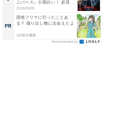
ニバース』が面白い！ 必見
画ちい
で...
た...
2026/06/05
2026/08/0
団地フリマに行ったことあ
モノが
る？ 掘り出し物に出会えたよ
た里歩
PR
PR
の」は
UR都市機構
UR都市機
Recommended by