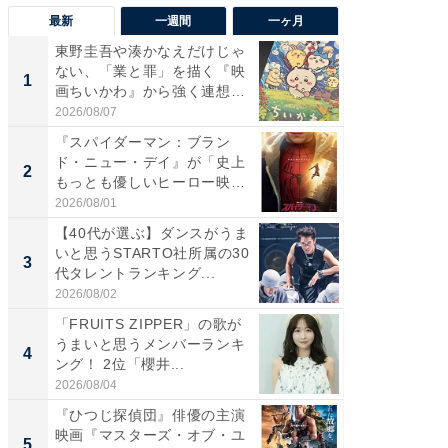
最新
一週間
一ヶ月
東野圭吾や湊かなえだけじゃ
【40代
ない、「業と罪」を描く『映
いと思う
1
1
画ちいかわ』から強く連想し
代タレン
た...
2026/08/07
2026/08/0
『スパイダーマン：ブラン
『スパ
ド・ニュー・デイ』が「史上
ド・ニ
2
2
もっとも優しいヒーロー映
もっと
画」に...
画」に..
2026/08/01
2026/08/0
【40代が選ぶ】ダンスがうま
ワケあ
いと思うSTARTO社所属の30
マ『フ
3
3
代タレントランキング...
演技連発
の...
2026/08/02
2026/08/0
「FRUITS ZIPPER」の歌が
「FRUI
うまいと思うメンバーランキ
うまい
4
4
ング！ 2位「櫻井...
ング！ 2
2026/08/04
2026/08/0
『ひつじ探偵団』俳優の主演
東野圭
映画『マスターズ・オブ・ユ
ない、
5
5