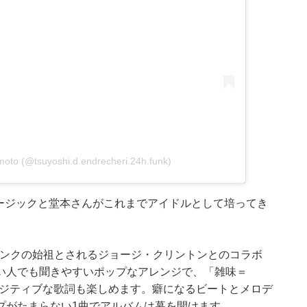
moto (@tsuyoshi.d.endrecheri.24h.funk)
ュージックと堂本さんがこれまでアイドルとして培ってき
n』は、Pファンクの始祖とされるジョージ・クリントンとのコラボ
い人でも聞きやすいポップなアレンジで、「雑味＝
んのポジティブな歌詞も楽しめます。癖になるビートとメロデ
プがたまらない1曲でアルバムは幕を開けます。