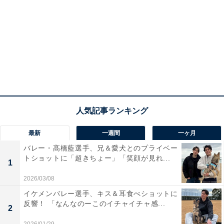
最新
一週間
一ヶ月
バレー・髙橋藍選手、兄＆愛犬とのプライベー
トショットに「超きちょー」「笑顔が見れ...
1
2026/03/08
イケメンバレー選手、キス＆耳食べショットに
反響！ 「なんなのーこのイチャイチャ感...
2