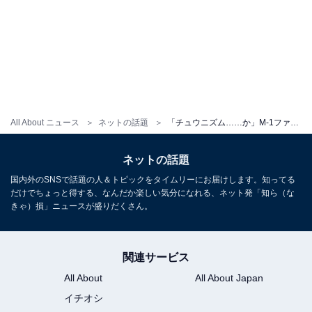
All About ニュース
ネットの話題
「チュウニズム……か」M-1ファイナリスト芸人、憧れのライブへの出演を報告！ 「今日、俺は出たんだ」
ネットの話題
国内外のSNSで話題の人＆トピックをタイムリーにお届けします。知ってる
だけでちょっと得する、なんだか楽しい気分になれる、ネット発「知ら（な
きゃ）損」ニュースが盛りだくさん。
関連サービス
All About
All About Japan
イチオシ