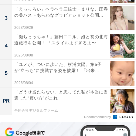
2026/01/29
「えっっろい」ヘラヘラ三銃士・まりな、圧巻
の美バストあらわなグラビアショット公開...
3
2023/09/29
「顔ちっっちゃ！」藤田ニコル、娘と初の北海
道旅行を公開！ 「スタイルよすぎるよ〜...
4
2026/08/08
「ユメが、ついに歩いた」杉浦太陽、第5子
が“立っち”に挑戦する姿を披露！ 「出来...
5
2026/08/04
「どうせ当たらない」と思ってた私が本当に当
選した“買い方”がこれ
PR
合同会社デジタルファーム
Recommended by