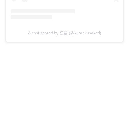
A post shared by 紅蘭 (@kurankusakari)