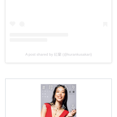
A post shared by 紅蘭 (@kurankusakari)