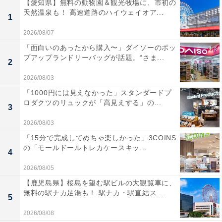
【愛知県】無料の動物園＆観光牧場に、市初の
天然温泉も！ 高速道路のハイウェイオア...
1
2026/08/07
「面白いのあったから購入〜」ダイソーのポッ
プアップランドリーバッグが話題。“さま...
2
2026/08/03
「1000円には見えなかった」スタンダードプ
ロダクツのリュックが「高見えする」の...
3
2026/08/03
「15分で完成してめちゃ楽しかった」3COINS
の「モールドールトレカケースキッ...
4
2026/08/05
【鹿児島県】桜島を望む駅ビルの大観覧車に、
無料の駅ナカ足湯も！ 駅ナカ・駅直結ス...
5
2026/08/08