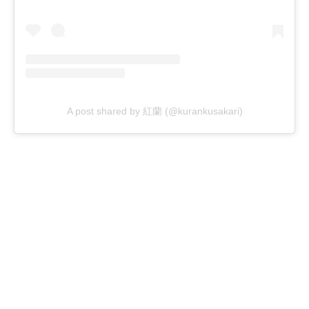
A post shared by 紅蘭 (@kurankusakari)