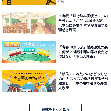
8選
20年間「駆け込み実績ゼロ」の
学校も…「こども110番の家」
は本当に必要？ PTAが直面する
理想と現実
「青春18きっぷ」販売激減の裏
に何が？ 連続利用の厳格化だけ
ではない「本当の理由」
「移民」に冷たいのはどっちな
のか？ スイスの厳格過ぎる学歴
選別と、日本の曖昧過ぎる外国
人政策
連載をもっと見る