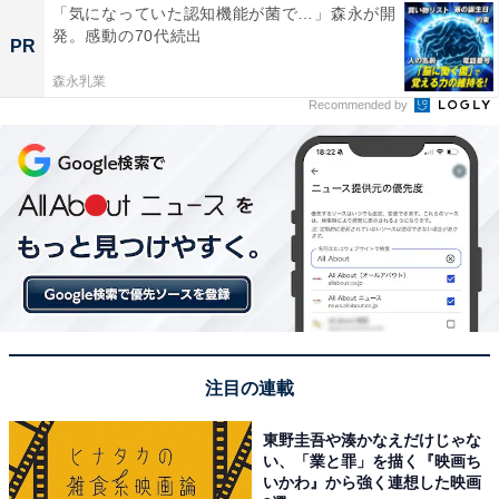
「気になっていた認知機能が菌で…」森永が開
発。感動の70代続出
PR
森永乳業
Recommended by
注目の連載
東野圭吾や湊かなえだけじゃな
い、「業と罪」を描く『映画ち
いかわ』から強く連想した映画