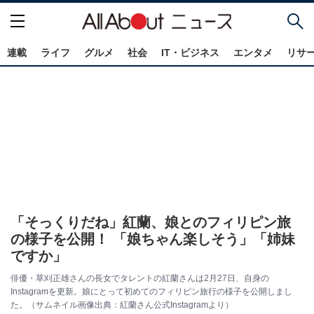
連載
ライフ
グルメ
社会
IT・ビジネス
エンタメ
リサ
「そっくりだね」紅蘭、娘とのフィリピン旅
の様子を公開！ 「娘ちゃん楽しそう」「姉妹
ですか」
俳優・草刈正雄さんの長女でタレントの紅蘭さんは2月27日、自身の
Instagramを更新。娘にとって初めてのフィリピン旅行の様子を公開しまし
た。（サムネイル画像出典：紅蘭さん公式Instagramより）