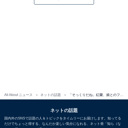
All About ニュース
ネットの話題
「そっくりだね」紅蘭、娘とのフィリピン旅の様子を公開！ 「娘ちゃん楽しそう」「姉妹ですか」
ネットの話題
国内外のSNSで話題の人＆トピックをタイムリーにお届けします。知ってる
だけでちょっと得する、なんだか楽しい気分になれる、ネット発「知ら（な