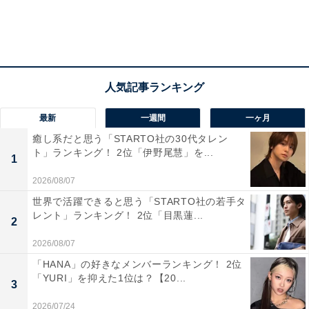
次ページ
全ランキング結果を見る
最新
一週間
一ヶ月
癒し系だと思う「STARTO社の30代タレン
ト」ランキング！ 2位「伊野尾慧」を...
1
2026/08/07
世界で活躍できると思う「STARTO社の若手タ
レント」ランキング！ 2位「目黒蓮...
2
2026/08/07
「HANA」の好きなメンバーランキング！ 2位
「YURI」を抑えた1位は？【20...
こちらもおすすめ
3
大阪市民が選ぶ「治安が良い区」ランキング！
2026/07/24