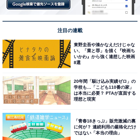
注目の連載
東野圭吾や湊かなえだけじゃな
い、「業と罪」を描く『映画ち
いかわ』から強く連想した映画
8選
20年間「駆け込み実績ゼロ」の
学校も…「こども110番の家」
は本当に必要？ PTAが直面する
理想と現実
「青春18きっぷ」販売激減の裏
に何が？ 連続利用の厳格化だけ
ではない「本当の理由」