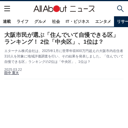
連載
ライフ
グルメ
社会
IT・ビジネス
エンタメ
リサ
大阪市民が選ぶ「住んでいて自慢できる区」
ランキング！ 2位「中央区」、1位は？
エターナル株式会社は、2025年1月に世帯年収800万円超えの大阪市内在住者
310人を対象に地域評価調査を行い、その結果を発表しました。「住んでいて
自慢できる区」ランキングの2位は「中央区」、1位は？
2025.03.22
田中 寛大