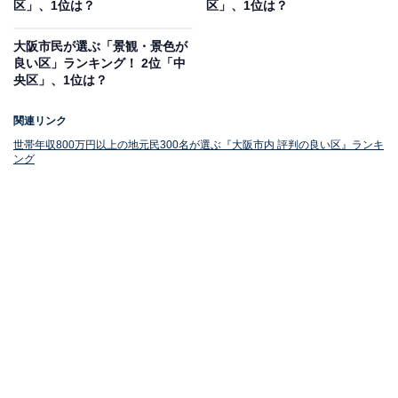
区」、1位は？
区」、1位は？
大阪市民が選ぶ「景観・景色が
良い区」ランキング！ 2位「中
央区」、1位は？
1位：北区
関連リンク
1位は「北区」でした。北区は回答者の半数以上から支
世帯年収800万円以上の地元民300名が選ぶ『大阪市内 評判の良い区』ランキ
ング
持を集めました。梅田を中心とするキタエリアは、大阪
の玄関口であり、高層ビルが立ち並ぶ近代的な都市景観
が特徴です。グランフロント大阪やハービスなどの複合
商業施設、一流ホテル、レストランが集まるエリアとし
て知られ、「梅田に住んでいる」という住所は、大きな
ステータスシンボルとも言えるでしょう。交通の便も非
常に良く、「大阪で最も便利な場所に住んでいる」とい
う自負につながっているのかもしれません。