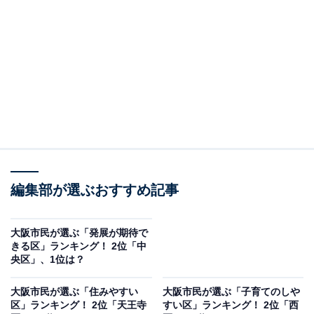
アを含み、道頓堀や心斎橋といった大阪を代表する繁華
街が集まるエリアです。多くの飲食店やショッピングス
ポットが立ち並び、「大阪の中心地に住んでいる」とい
うステータスの高さが評価されているのかもしれませ
ん。また、商業だけでなく、ビジネスや文化の拠点でも
あることが、住所としての価値をさらに高めている要因
の1つと言えるでしょう。
編集部が選ぶおすすめ記事
大阪市民が選ぶ「発展が期待で
きる区」ランキング！ 2位「中
央区」、1位は？
大阪市民が選ぶ「住みやすい
大阪市民が選ぶ「子育てのしや
区」ランキング！ 2位「天王寺
すい区」ランキング！ 2位「西