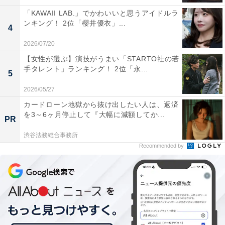
2位「西区」、1位は？
「KAWAII LAB.」でかわいいと思うアイドルラ
ンキング！ 2位「櫻井優衣」...
4
2026/07/20
【女性が選ぶ】演技がうまい「STARTO社の若
手タレント」ランキング！ 2位「永...
5
2026/05/27
1
2
カードローン地獄から抜け出したい人は、返済
を3～6ヶ月停止して『大幅に減額してか...
PR
渋谷法務総合事務所
Recommended by