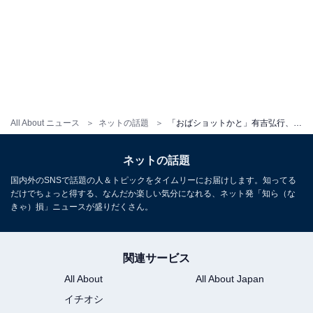
All About ニュース
ネットの話題
「おばショットかと」有吉弘行、“練り物と男性”ショットを公開！ 「持ってるだけで面白い」「表情が最高」
ネットの話題
国内外のSNSで話題の人＆トピックをタイムリーにお届けします。知ってる
だけでちょっと得する、なんだか楽しい気分になれる、ネット発「知ら（な
きゃ）損」ニュースが盛りだくさん。
関連サービス
All About
All About Japan
イチオシ