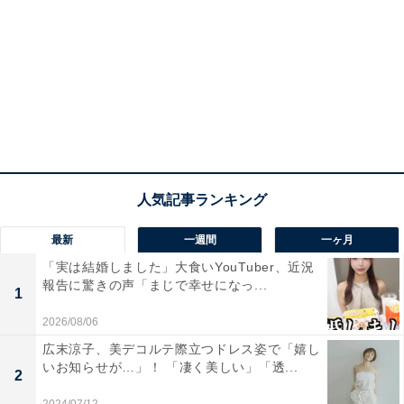
最新
一週間
一ヶ月
「実は結婚しました」大食いYouTuber、近況
報告に驚きの声「まじで幸せになっ...
1
2026/08/06
広末涼子、美デコルテ際立つドレス姿で「嬉し
いお知らせが…」！ 「凄く美しい」「透...
2