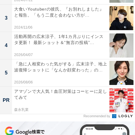
2024/07/12
大食いYoutuberの彼氏、『お別れしました』
と報告。「もう二度と会わない方が...
3
2024/11/06
活動再開の広末涼子、1年1カ月ぶりにインス
タ更新！ 最新ショット＆“無言の投稿”...
4
2026/04/07
「急に人相変わった気がする」広末涼子、地上
波復帰ショットに「なんか顔変わった」の...
5
2026/08/06
アマゾンで大人気！血圧対策はコーヒーに足し
てみて
PR
森永乳業
Recommended by