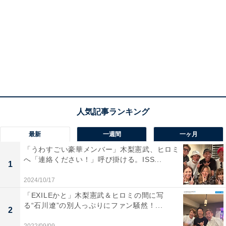
最新
一週間
一ヶ月
「うわすごい豪華メンバー」木梨憲武、ヒロミ
へ「連絡ください！」呼び掛ける。ISS...
1
2024/10/17
「EXILEかと」木梨憲武＆ヒロミの間に写
る“石川遼”の別人っぷりにファン騒然！...
2