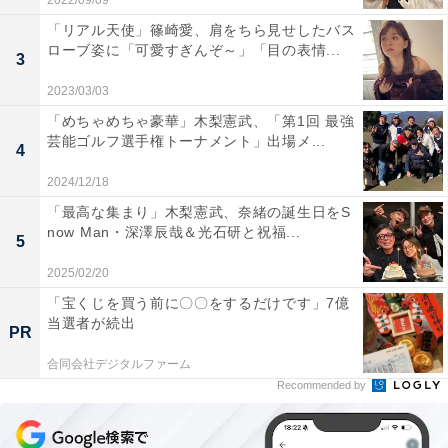
2022/09/09
「リアル天使」篠崎愛、肩をちら見せしたバス
ローブ姿に「可愛すぎんぞ～」「目の表情...
3
2023/03/03
「めちゃめちゃ豪華」木梨憲武、「第1回 最強
芸能ゴルフ選手権トーナメント」出場メ...
4
2024/12/18
「最高な集まり」木梨憲武、奈緒の誕生日をS
now Man・深澤辰哉＆光石研と祝福...
5
2025/02/20
「宝くじを買う前に〇〇をするだけです」7億
当選者が続出
PR
合同会社デジタルファーム
Recommended by