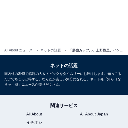
All About ニュース
ネットの話題
「最強カップル」上野樹里、イケメン夫の顔出しショット公開！ 「素敵なご夫婦」「リスペクトし合う関係」
ネットの話題
国内外のSNSで話題の人＆トピックをタイムリーにお届けします。知ってる
だけでちょっと得する、なんだか楽しい気分になれる、ネット発「知ら（な
きゃ）損」ニュースが盛りだくさん。
関連サービス
All About
All About Japan
イチオシ