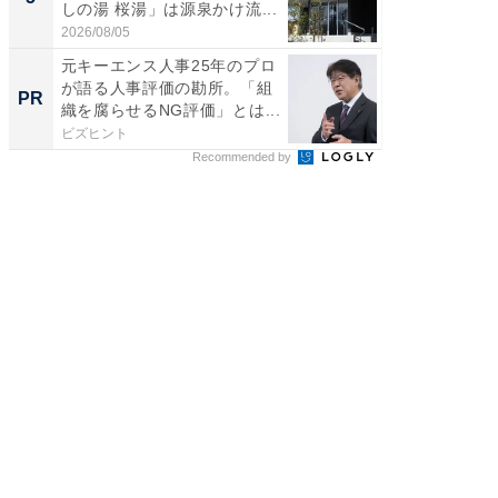
しの湯 桜湯」は源泉かけ流...
は和の
が...
2026/08/05
2026/08/0
元キーエンス人事25年のプロ
【西野
が語る人事評価の勘所。「組
刊『北
PR
PR
織を腐らせるNG評価」とは...
くか』
ビズヒント
FINCHI o
Recommended by