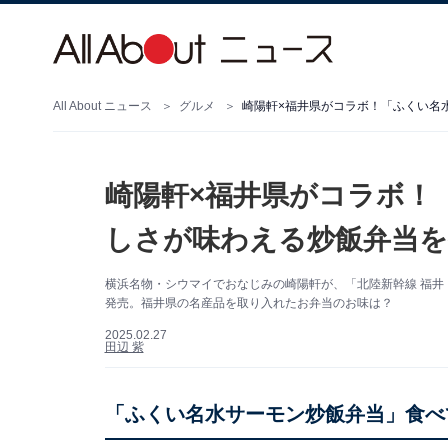
All About ニュース
グルメ
崎陽軒×福井県がコラボ！「ふくい名
崎陽軒×福井県がコラボ！
しさが味わえる炒飯弁当を
横浜名物・シウマイでおなじみの崎陽軒が、「北陸新幹線 福井・
発売。福井県の名産品を取り入れたお弁当のお味は？
2025.02.27
田辺 紫
「ふくい名水サーモン炒飯弁当」食べ