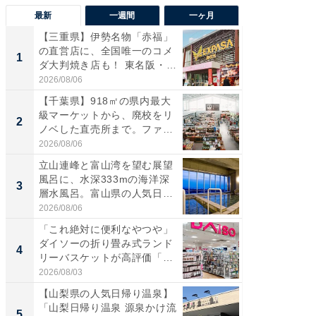
最新
一週間
一ヶ月
【三重県】伊勢名物「赤福」
【兵庫
の直営店に、全国唯一のコメ
ーメン
1
1
ダ大判焼き店も！ 東名阪・
再現した
伊...
道...
2026/08/06
2026/08/0
【千葉県】918㎡の県内最大
【三重
級マーケットから、廃校をリ
「鈴鹿天
2
2
ノベした直売所まで。ファ
は100
ー...
2026/08/06
2026/08/0
立山連峰と富山湾を望む展望
ステラ
風呂に、水深333mの海洋深
詰め放題
3
3
層水風呂。富山県の人気日
00円で「
帰...
2026/08/06
2026/08/0
「これ絶対に便利なやつや」
「ミニオ
ダイソーの折り畳み式ランド
ッグ！ 
4
4
リーバスケットが高評価「使
ど、夏限
わ...
2026/08/03
2026/08/0
【山梨県の人気日帰り温泉】
【埼玉
「山梨日帰り温泉 源泉かけ流
「行田天
5
5