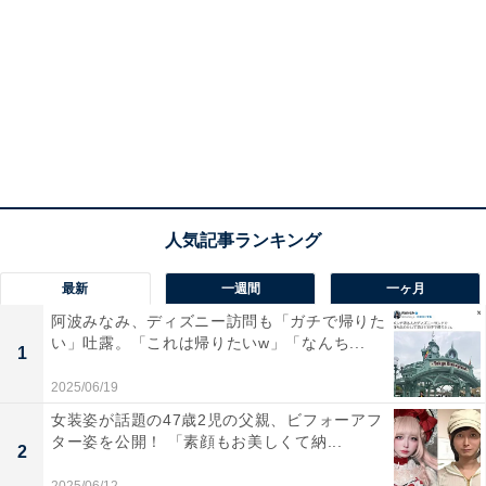
最新
一週間
一ヶ月
阿波みなみ、ディズニー訪問も「ガチで帰りた
い」吐露。「これは帰りたいw」「なんち...
1
2025/06/19
女装姿が話題の47歳2児の父親、ビフォーアフ
ター姿を公開！ 「素顔もお美しくて納...
2