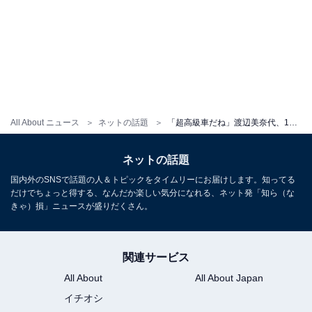
All About ニュース
ネットの話題
「超高級車だね」渡辺美奈代、1300万超えのベンツを購入！ 「ご夫妻にはぴったりのお車」
ネットの話題
国内外のSNSで話題の人＆トピックをタイムリーにお届けします。知ってる
だけでちょっと得する、なんだか楽しい気分になれる、ネット発「知ら（な
きゃ）損」ニュースが盛りだくさん。
関連サービス
All About
All About Japan
イチオシ