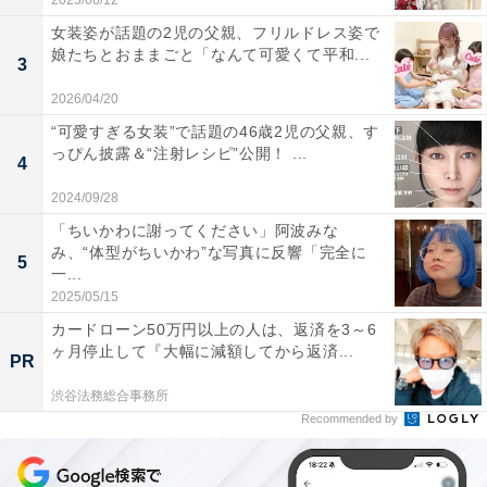
2025/06/12
女装姿が話題の2児の父親、フリルドレス姿で
娘たちとおままごと「なんて可愛くて平和...
3
2026/04/20
“可愛すぎる女装”で話題の46歳2児の父親、す
っぴん披露＆“注射レシピ”公開！ ...
4
2024/09/28
「ちいかわに謝ってください」阿波みな
み、“体型がちいかわ”な写真に反響「完全に
5
一...
2025/05/15
カードローン50万円以上の人は、返済を3～6
ヶ月停止して『大幅に減額してから返済...
PR
渋谷法務総合事務所
Recommended by