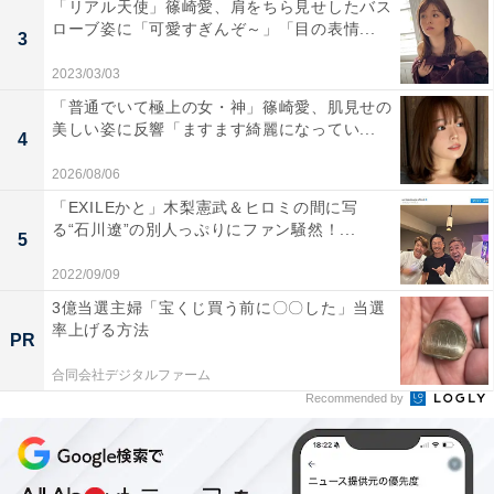
「リアル天使」篠崎愛、肩をちら見せしたバス
ローブ姿に「可愛すぎんぞ～」「目の表情...
3
2023/03/03
「普通でいて極上の女・神」篠崎愛、肌見せの
美しい姿に反響「ますます綺麗になってい...
4
2026/08/06
「EXILEかと」木梨憲武＆ヒロミの間に写
る“石川遼”の別人っぷりにファン騒然！...
5
2022/09/09
3億当選主婦「宝くじ買う前に〇〇した」当選
率上げる方法
PR
合同会社デジタルファーム
Recommended by