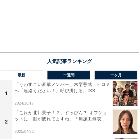
最新
一週間
一ヶ月
「うわすごい豪華メンバー」木梨憲武、ヒロミ
へ「連絡ください！」呼び掛ける。ISS...
1
2024/10/17
「これが北川景子！？」すっぴん？ オフショ
ットに「顔が疲れてますね」「無加工無表...
2
2025/04/22