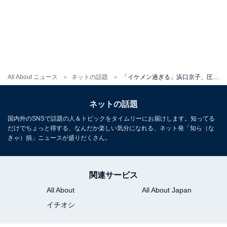
All About ニュース
ネットの話題
「イケメン過ぎる」浜口京子、圧巻の筋肉を披露！ 「超人というかビーナスですね」
ネットの話題
国内外のSNSで話題の人＆トピックをタイムリーにお届けします。知ってる
だけでちょっと得する、なんだか楽しい気分になれる、ネット発「知ら（な
きゃ）損」ニュースが盛りだくさん。
関連サービス
All About
All About Japan
イチオシ