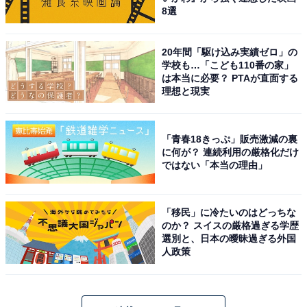
8選
20年間「駆け込み実績ゼロ」の
学校も…「こども110番の家」
は本当に必要？ PTAが直面する
理想と現実
「青春18きっぷ」販売激減の裏
に何が？ 連続利用の厳格化だけ
ではない「本当の理由」
「移民」に冷たいのはどっちな
のか？ スイスの厳格過ぎる学歴
選別と、日本の曖昧過ぎる外国
人政策