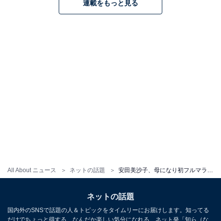
連載をもっと見る
All About ニュース
ネットの話題
安田美沙子、母になり初フルマラソンでサブフォー達成！ 「母と息子の抱擁ええねぇ」「本当にすごい！」
ネットの話題
国内外のSNSで話題の人＆トピックをタイムリーにお届けします。知ってる
だけでちょっと得する、なんだか楽しい気分になれる、ネット発「知ら（な