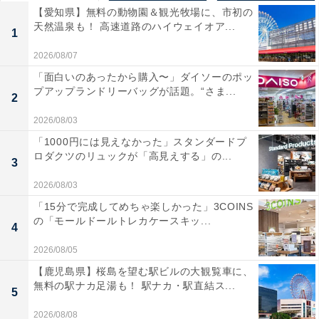
【愛知県】無料の動物園＆観光牧場に、市初の
天然温泉も！ 高速道路のハイウェイオア...
1
2026/08/07
「面白いのあったから購入〜」ダイソーのポッ
プアップランドリーバッグが話題。“さま...
2
2026/08/03
「1000円には見えなかった」スタンダードプ
ロダクツのリュックが「高見えする」の...
3
2026/08/03
「15分で完成してめちゃ楽しかった」3COINS
の「モールドールトレカケースキッ...
4
2026/08/05
【鹿児島県】桜島を望む駅ビルの大観覧車に、
無料の駅ナカ足湯も！ 駅ナカ・駅直結ス...
5
2026/08/08