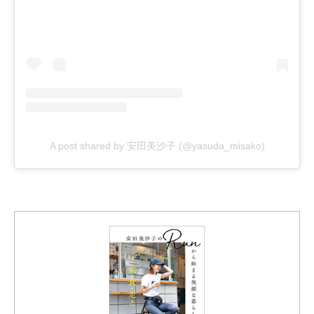
A post shared by 安田美沙子 (@yasuda_misako)