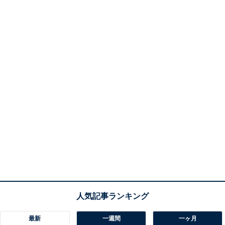
最新
一週間
一ヶ月