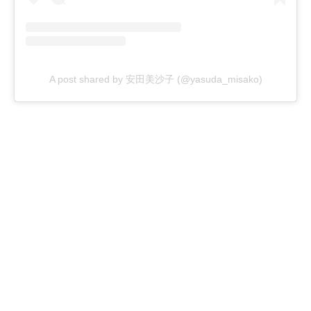
A post shared by 安田美沙子 (@yasuda_misako)