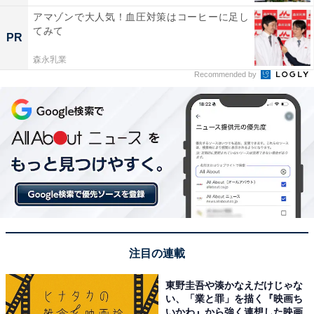
アマゾンで大人気！血圧対策はコーヒーに足し
てみて
PR
森永乳業
Recommended by
注目の連載
東野圭吾や湊かなえだけじゃな
い、「業と罪」を描く『映画ち
いかわ』から強く連想した映画