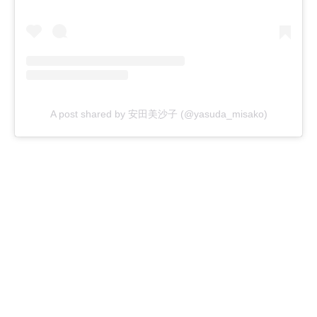
A post shared by 安田美沙子 (@yasuda_misako)