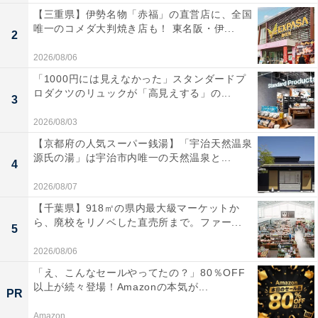
【三重県】伊勢名物「赤福」の直営店に、全国
唯一のコメダ大判焼き店も！ 東名阪・伊...
2
2026/08/06
「1000円には見えなかった」スタンダードプ
ロダクツのリュックが「高見えする」の...
3
2026/08/03
【京都府の人気スーパー銭湯】「宇治天然温泉
源氏の湯」は宇治市内唯一の天然温泉と...
4
2026/08/07
【千葉県】918㎡の県内最大級マーケットか
ら、廃校をリノベした直売所まで。ファー...
5
2026/08/06
「え、こんなセールやってたの？」80％OFF
以上が続々登場！Amazonの本気が...
PR
Amazon