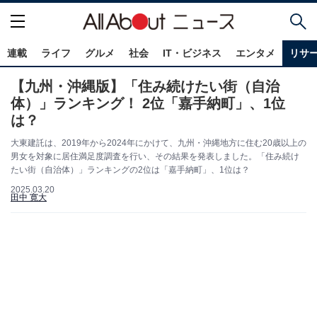
連載
ライフ
グルメ
社会
IT・ビジネス
エンタメ
リサ
【九州・沖縄版】「住み続けたい街（自治
体）」ランキング！ 2位「嘉手納町」、1位
は？
大東建託は、2019年から2024年にかけて、九州・沖縄地方に住む20歳以上の
男女を対象に居住満足度調査を行い、その結果を発表しました。「住み続け
たい街（自治体）」ランキングの2位は「嘉手納町」、1位は？
2025.03.20
田中 寛大