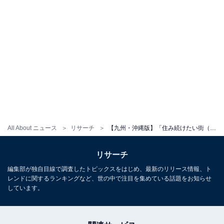
All About ニュース
リサーチ
【九州・沖縄版】「住み続けたい街（自治体）」ランキング！ 2位「嘉手納町」、1位は？
リサーチ
編集部が独自目線で調査したトピックスをはじめ、最新のリリース情報、ト
レンドに関するランキングなど、世の中で注目を集めている話題をお知らせ
しています。