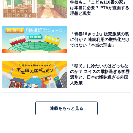
学校も…「こども110番の家」
は本当に必要？ PTAが直面する
理想と現実
「青春18きっぷ」販売激減の裏
に何が？ 連続利用の厳格化だけ
ではない「本当の理由」
「移民」に冷たいのはどっちな
のか？ スイスの厳格過ぎる学歴
選別と、日本の曖昧過ぎる外国
人政策
連載をもっと見る