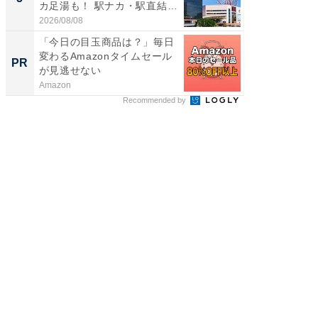
カ足湯も！ 駅ナカ・駅直結
層水風
ス...
帰...
2026/08/08
2026/08/0
「今日の目玉商品は？」毎日
上質な眠
変わるAmazonタイムセール
座で体感
PR
PR
が見逃せない
Amazon
ReFa GIN
Recommended by