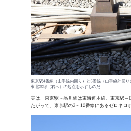
東京駅4番線（山手線内回り）と5番線（山手線外回
東北本線（右へ）の起点を示すものだ
実は、東京駅～品川駅は東海道本線、東京駅～
たがって、東京駅の3～10番線にあるゼロキロ