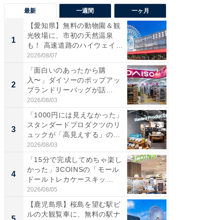
最新
一週間
一ヶ月
【愛知県】無料の動物園＆観
【兵庫
光牧場に、市初の天然温泉
ーメン
1
1
も！ 高速道路のハイウェイオ
再現した
ア...
道...
2026/08/07
2026/08/0
「面白いのあったから購
【三重
入〜」ダイソーのポップアッ
の直営
2
2
プランドリーバッグが話
ダ大判焼
題。“さま...
伊...
2026/08/03
2026/08/0
「1000円には見えなかった」
【千葉県
スタンダードプロダクツのリ
級マー
3
3
ュックが「高見えする」の...
ノベし
ー...
2026/08/03
2026/08/0
「15分で完成してめちゃ楽し
「100
かった」3COINSの「モール
スタン
4
4
ドールトレカケースキッ...
ュックが
2026/08/05
2026/08/0
【鹿児島県】桜島を望む駅ビ
立山連
ルの大観覧車に、無料の駅ナ
風呂に、
5
5