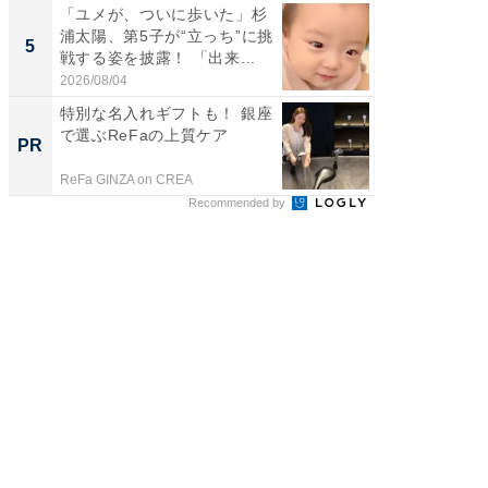
「ユメが、ついに歩いた」杉
「急に
浦太陽、第5子が“立っち”に挑
る」広
5
5
戦する姿を披露！ 「出来...
ョット
た」の..
2026/08/04
2026/08/0
特別な名入れギフトも！ 銀座
「持ち家
で選ぶReFaの上質ケア
知って
PR
PR
ReFa GINZA on CREA
イエウー
Recommended by