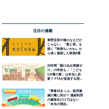
注目の連載
東野圭吾や湊かなえだけ
じゃない、「業と罪」を
描く『映画ちいかわ』か
ら強く連想した映画8選
20年間「駆け込み実績ゼ
ロ」の学校も…「こども
110番の家」は本当に必
要？ PTAが直面する理想
と現実
「青春18きっぷ」販売激
減の裏に何が？ 連続利用
の厳格化だけではない
「本当の理由」