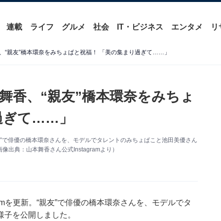
連載
ライフ
グルメ
社会
IT・ビジネス
エンタメ
リ
、“親友”橋本環奈をみちょぱと祝福！ 「美の集まり過ぎて……」
舞香、“親友”橋本環奈をみちょ
過ぎて……」
。“親友”で俳優の橋本環奈さんを、モデルでタレントのみちょぱこと池田美優さん
典：山本舞香さん公式Instagramより）
gramを更新。“親友”で俳優の橋本環奈さんを、モデルでタ
様子を公開しました。