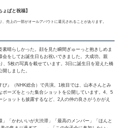
ちょぱと祝福】
り、売上の一部がオールアバウトに還元されることがあります。
姿素晴らしかった。顔を見た瞬間ぎゅーっと抱きしめま
様会をしてお誕生日もお祝いできました。大成功。親
り、5枚の写真を載せています。3日に誕生日を迎えた橋
公開しました。
び』（NHK総合）で共演。1枚目では、山本さんとみ
なポーズをとった集合ショットを公開しています。4、5
ーショットも披露するなど、2人の仲の良さがうかがえ
様」「かわいいが大渋滞」「最高のメンバー」「ほんと
「美の集まり過ぎて……」「この女子会に参加したい」