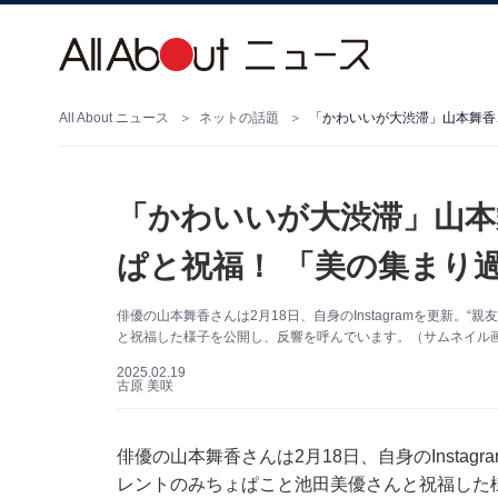
All About ニュース
ネットの話題
「かわいいが大渋滞」山本舞香
「かわいいが大渋滞」山本
ぱと祝福！ 「美の集まり
俳優の山本舞香さんは2月18日、自身のInstagramを更新
と祝福した様子を公開し、反響を呼んでいます。（サムネイル画像出
2025.02.19
古原 美咲
俳優の山本舞香さんは2月18日、自身のInsta
レントのみちょぱこと池田美優さんと祝福した