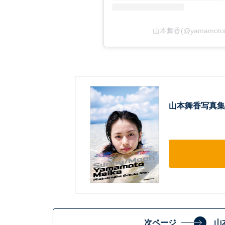
山本舞香(@yamamotom
山本舞香写真集
次ページ
山