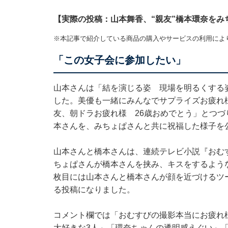
【実際の投稿：山本舞香、“親友”橋本環奈をみ
※本記事で紹介している商品の購入やサービスの利用によ
「この女子会に参加したい」
山本さんは「結を演じる姿 現場を明るくする
した。美優も一緒にみんなでサプライズお疲れ
友、朝ドラお疲れ様 26歳おめでとう」とつづ
本さんを、みちょぱさんと共に祝福した様子を
山本さんと橋本さんは、連続テレビ小説『おむす
ちょぱさんが橋本さんを挟み、キスをするよう
枚目には山本さんと橋本さんが顔を近づけるツ
る投稿になりました。
コメント欄では「おむすびの撮影本当にお疲れ
大好きな3人」「環奈ちゃんの透明感えぐい」