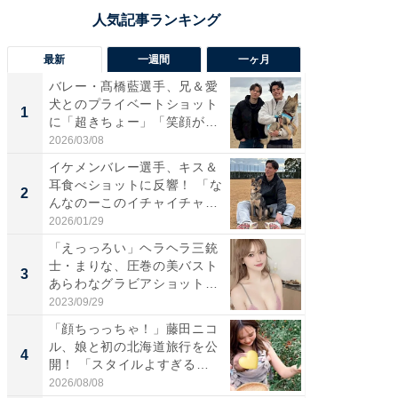
最新
一週間
一ヶ月
バレー・髙橋藍選手、兄＆愛
「さす
犬とのプライベートショット
は」高
1
1
に「超きちょー」「笑顔が見
災地を
れ...
「カ...
2026/03/08
2026/08/0
イケメンバレー選手、キス＆
「え、
耳食べショットに反響！ 「な
芸人、2
2
2
んなのーこのイチャイチャ
エットに
感...
2026/01/29
2026/08/0
「えっっろい」ヘラヘラ三銃
「脚が
士・まりな、圧巻の美バスト
横川尚
3
3
あらわなグラビアショット公
ムキな姿
開...
刃...
2023/09/29
2026/08/0
「顔ちっっちゃ！」藤田ニコ
「脳がバ
ル、娘と初の北海道旅行を公
装姿が話
4
4
開！ 「スタイルよすぎる
のお父さ
よ〜...
2026/08/08
2026/08/0