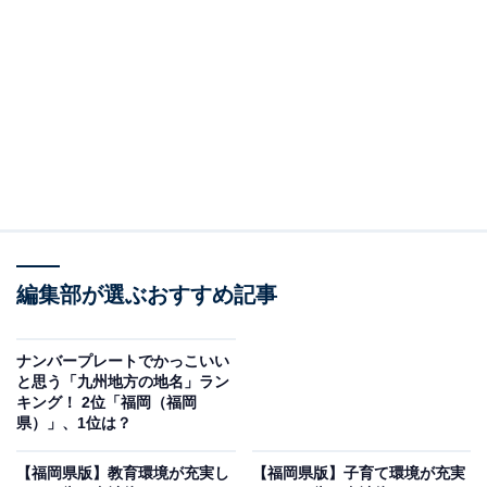
第2位：西鉄平尾駅（西鉄天神大牟田線）
2位は、「西鉄平尾駅」でした！
福岡市中央区に位置するエリアで、利用可能路線は西鉄
天神大牟田線です。特急や急行は停車しませんが、西鉄
福岡（天神）駅まで約5分でアクセス可能なほか、西鉄
バスも利用でき、博多駅へも約15分と、主要エリアへも
快適にアクセスできます。
編集部が選ぶおすすめ記事
家賃相場は、福岡市中央区内では比較的低い傾向にある
のも特徴。周辺には、大規模な商業施設はないものの、
ナンバープレートでかっこいい
スーパーやドラッグストア、コンビニ、飲食店など、生
と思う「九州地方の地名」ラン
キング！ 2位「福岡（福岡
活に必要な施設が充実しています。
県）」、1位は？
【福岡県版】教育環境が充実し
【福岡県版】子育て環境が充実