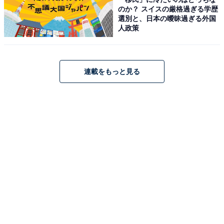
のか？ スイスの厳格過ぎる学歴
選別と、日本の曖昧過ぎる外国
人政策
連載をもっと見る