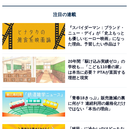
注目の連載
『スパイダーマン：ブランド・
こちらもおすすめ
ニュー・デイ』が「史上もっと
九州圏の「買って住みたい街」年間ランキン
も優しいヒーロー映画」になっ
グ！ 2位は「博多駅」、1位は？【2025年版】
た理由。予習したい作品は？
20年間「駆け込み実績ゼロ」の
学校も…「こども110番の家」
は本当に必要？ PTAが直面する
理想と現実
「青春18きっぷ」販売激減の裏
1
2
に何が？ 連続利用の厳格化だけ
ではない「本当の理由」
「移民」に冷たいのはどっちな