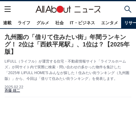
連載
ライフ
グルメ
社会
IT・ビジネス
エンタメ
リサ
九州圏の「借りて住みたい街」年間ランキン
グ！ 2位は「西鉄平尾駅」、1位は？【2025年
版】
LIFULL（ライフル）が運営する住宅・不動産情報サイト「ライフルホーム
ズ」が同サイト内で実際に検索・問い合わせの多かった物件を集計した
「2025年 LIFULL HOME'S みんなが探した！住みたい街ランキング（九州圏
版）」から、今回は「借りて住みたい街ランキング」を発表します。
2025.02.22
斉藤 雄二