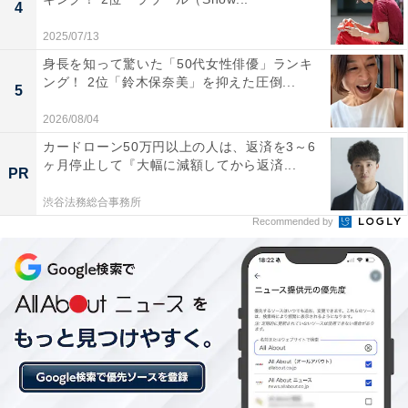
4
す。メインMCを担当するPodcast番組「だいたい二畳半
｜ホントは面白い住まいの話」をSpotifyやApplePodcast
2025/07/13
で配信中！
身長を知って驚いた「50代女性俳優」ランキ
ング！ 2位「鈴木保奈美」を抑えた圧倒...
5
2026/08/04
10位までの全ランキング結果を見
次ページ
る
カードローン50万円以上の人は、返済を3～6
ヶ月停止して『大幅に減額してから返済...
PR
渋谷法務総合事務所
Recommended by