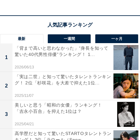
通利便性を誇っている博多駅。通勤・通学や出張が多い
人にとって、非常に魅力的な駅といえます。博多阪急百
貨店を中心にスーパーやコンビニも充実。飲食店の数も
非常に豊富で、多種多様なジャンルの飲食店を楽しむこ
とができる場所です。
最新
一週間
一ヶ月
「背まで高いと思わなかった」“身長を知って
驚いた40代男性俳優”ランキング！ 1...
家賃相場は周辺の駅と比較するとやや高い傾向にあるも
1
のの、生活利便性の高さと比較すると十分安いといえる
2026/06/13
のかもしれません。単身者からファミリー層、ビジネス
「実は二世」と知って驚いたタレントランキン
パーソンまで幅広い層にとって住みやすい博多駅は納得
グ！ 2位「杉咲花」を大差で抑えた1位...
2
の1位と言えそうです。
2025/11/07
美しいと思う「昭和の女優」ランキング！
この記事の筆者：斉藤 雄二 プロフィール
「吉永小百合」を抑えた1位は？
3
新潟出身、静岡在住の元プロドラマー。ライター執筆歴
2025/04/21
は約8年。趣味は読書とフィットネスとfiat500でドライ
高学歴だと知って驚いたSTARTOタレントラン
ブに出かけること。最近はeSportsの試合観戦が楽しみで
キング！ 2位「ラウール（Snow...