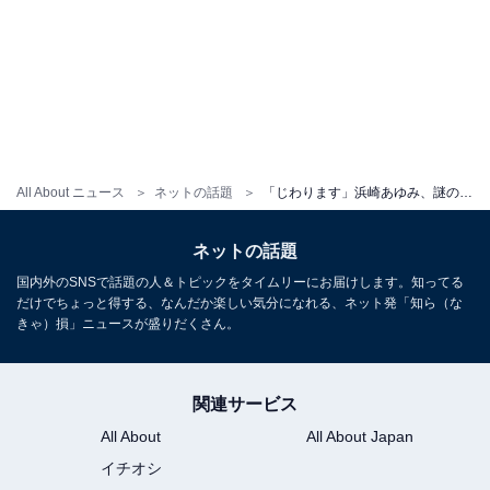
All About ニュース
ネットの話題
「じわります」浜崎あゆみ、謎の動画を公開!? 「なんて言ってるのか知りたいw」「解読不能」とファンも困惑
ネットの話題
国内外のSNSで話題の人＆トピックをタイムリーにお届けします。知ってる
だけでちょっと得する、なんだか楽しい気分になれる、ネット発「知ら（な
きゃ）損」ニュースが盛りだくさん。
関連サービス
All About
All About Japan
イチオシ