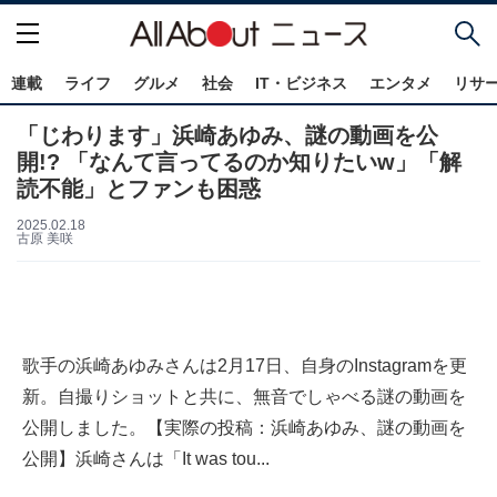
連載
ライフ
グルメ
社会
IT・ビジネス
エンタメ
リサ
「じわります」浜崎あゆみ、謎の動画を公
開!? 「なんて言ってるのか知りたいw」「解
読不能」とファンも困惑
2025.02.18
古原 美咲
歌手の浜崎あゆみさんは2月17日、自身のInstagramを更
新。自撮りショットと共に、無音でしゃべる謎の動画を
公開しました。【実際の投稿：浜崎あゆみ、謎の動画を
公開】浜崎さんは「It was tou...