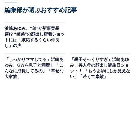
編集部が選ぶおすすめ記事
浜崎あゆみ、“弟”が新事実暴
露!? “姉弟”の顔出し密着ショッ
トには「嫉妬するくらい仲良
し」の声
「しっかりママしてる」浜崎あ
「親子そっくりすぎ」浜崎あゆ
ゆみ、GWを息子と満喫！ 「こ
み、美人母の顔出し誕生日ショ
んなに成長してるの」「幸せな
ット！ 「もうあゆにしか見えな
大家族」
い」「若くて素敵」