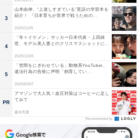
2025/02/17
山本由伸、“上達しすぎている”英語の学習本を
紹介！ 『日本育ちが世界で戦うための...
3
2025/11/05
「年々イケメン」サッカー日本代表・上田綺
世、モデル美人妻とのクリスマスショットに...
4
2025/12/26
「世間をにぎわせている」動物系YouTuber、
違法行為の告発に声明「飼育してい...
5
2025/02/07
アマゾンで大人気！血圧対策はコーヒーに足し
てみて
PR
森永乳業
Recommended by