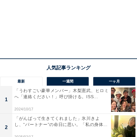
最新
一週間
一ヶ月
「うわすごい豪華メンバー」木梨憲武、ヒロミ
へ「連絡ください！」呼び掛ける。ISS...
1
2024/10/17
「がんばって生きてくれました」氷川きよ
し、“パートナー”の命日に思い。「私の身体...
2