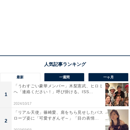
最新
一週間
一ヶ月
「うわすごい豪華メンバー」木梨憲武、ヒロミ
へ「連絡ください！」呼び掛ける。ISS...
1
2024/10/17
「リアル天使」篠崎愛、肩をちら見せしたバス
ローブ姿に「可愛すぎんぞ～」「目の表情...
2