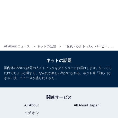
All About ニュース
ネットの話題
「お肌トゥルトゥル」バービー、風呂上がりのすっぴんショットを公開！ 「飾らない姿に元気もらえる」
ネットの話題
国内外のSNSで話題の人＆トピックをタイムリーにお届けします。知ってる
だけでちょっと得する、なんだか楽しい気分になれる、ネット発「知ら（な
きゃ）損」ニュースが盛りだくさん。
関連サービス
All About
All About Japan
イチオシ