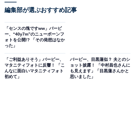
編集部が選ぶおすすめ記事
「センスの塊ですww」バービ
ー、“40y7m”のニューボーンフ
ォトを公開!? 「その発想はなか
った」
「ご利益ありそう」バービー、
バービー、目黒蓮似？ 夫とのシ
マタニティフォトに反響！ 「こ
ョット披露！ 「中村昌也さんに
んなに面白いマタニティフォト
も見えます」「目黒蓮さんかと
初めて」
思いました」