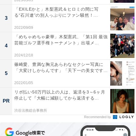
2023/03/03
「EXILEかと」木梨憲武＆ヒロミの間に写
る“石川遼”の別人っぷりにファン騒然！...
3
2022/09/09
「めちゃめちゃ豪華」木梨憲武、「第1回 最強
芸能ゴルフ選手権トーナメント」出場メ...
4
2024/12/18
篠崎愛、豊満な胸元あらわなセクシー写真に
「大変けしからんです」「天下一の美女です...
5
2022/01/05
リボ払い50万円以上の人は、返済を3～6ヶ月
停止して『大幅に減額してから返済する...
PR
渋谷法務総合事務所
Recommended by