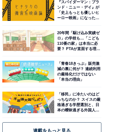
『スパイダーマン：ブラ
ンド・ニュー・デイ』が
「史上もっとも優しいヒ
ーロー映画」になった理
由。予習したい作品は？
20年間「駆け込み実績ゼ
ロ」の学校も…「こども
110番の家」は本当に必
要？ PTAが直面する理想
と現実
「青春18きっぷ」販売激
減の裏に何が？ 連続利用
の厳格化だけではない
「本当の理由」
「移民」に冷たいのはど
っちなのか？ スイスの厳
格過ぎる学歴選別と、日
本の曖昧過ぎる外国人政
策
連載をもっと見る