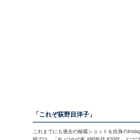
「これぞ荻野目洋子」
これまでにも過去の秘蔵ショットを自身のInstag
稿では、「#いつかの私 #90年代 #20代」と