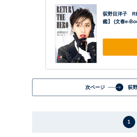
荻野目洋子 RE
鑑】 (文春e-Boo
次ページ
荻
1