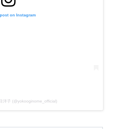
 post on Instagram
目洋子 (@yokooginome_official)