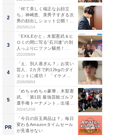
「何て美しく端正なお顔立
「女の
ち」神崎恵、美男子すぎる次
介、バ
2
2
男の顔出しショット公開！
らのプレ
「め...
愛...
2025/01/14
2026/08/0
「EXILEかと」木梨憲武＆ヒ
「脚が
ロミの間に写る“石川遼”の別
横川尚
3
3
人っぷりにファン騒然！...
ムキな姿
刃...
2022/09/09
2026/08/0
「え、別人過ぎん？」お笑い
「え、
芸人、2カ月で約12kgのダイ
芸人、2
4
4
エットに成功！ 「イケメ...
エットに
2026/08/04
2026/08/0
「めちゃめちゃ豪華」木梨憲
「脳がバ
武、「第1回 最強芸能ゴルフ
装姿が話
5
5
選手権トーナメント」出場
のお父さ
メ...
2024/12/18
2026/08/0
「今日の目玉商品は？」毎日
【あの
変わるAmazonタイムセール
M発送
PR
PR
が見逃せない
ル便！