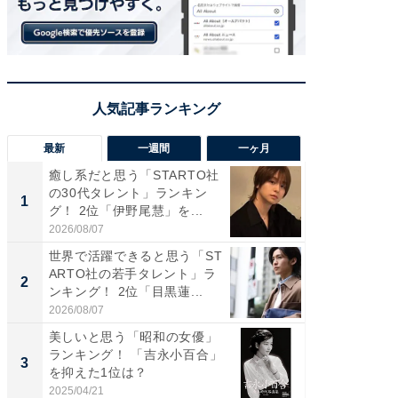
最新
一週間
一ヶ月
癒し系だと思う「STARTO社
癒し系だ
の30代タレント」ランキン
の若手
1
1
グ！ 2位「伊野尾慧」を...
グ！ 2
2026/08/07
2026/08/0
世界で活躍できると思う「ST
「パフ
ARTO社の若手タレント」ラ
思うST
2
2
ンキング！ 2位「目黒蓮...
ンキング
2026/08/07
2026/08/0
美しいと思う「昭和の女優」
ギャップ
ランキング！ 「吉永小百合」
RTO社
3
3
を抑えた1位は？
キング！
2025/04/21
2026/08/0