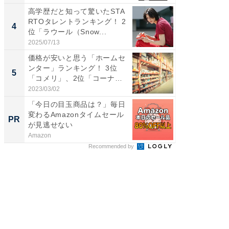
高学歴だと知って驚いたSTA
癒し系だ
RTOタレントランキング！ 2
の30代
4
4
位「ラウール（Snow...
グ！ 2
2025/07/13
2026/08/0
価格が安いと思う「ホームセ
「ファン
ンター」ランキング！ 3位
ARTO
5
5
「コメリ」、2位「コーナ
グ！ 2
ン」...
2023/03/02
2026/08/0
「今日の目玉商品は？」毎日
GOETH
変わるAmazonタイムセール
を組み
PR
PR
が見逃せない
Amazon
FINCHI o
Recommended by