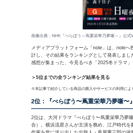
画像出典：NHK『べらぼう～蔦重栄華乃夢噺～』
公式
メディアプラットフォーム「note」は、note
計し、その結果をランキングとして発表しました（
感想が集まった、今見るべき「2025冬ドラマ
＞5位までの全ランキング結果を見る
※本記事で紹介している商品の購入やサービスの利用によ
2位：『べらぼう〜蔦重栄華乃夢噺〜
2位は、大河ドラマ『べらぼう〜蔦重栄華乃夢噺
合）。横浜流星さんが主演を務め、江戸時代を
作家を世に送り出した出版人・蔦屋重三郎の波