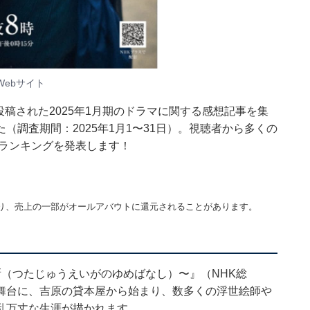
Webサイト
へ投稿された2025年1月期のドラマに関する感想記事を集
調査期間：2025年1月1〜31日）。視聴者から多くの
」ランキングを発表します！
り、売上の一部がオールアバウトに還元されることがあります。
』
（つたじゅうえいがのゆめばなし）〜』（NHK総
舞台に、吉原の貸本屋から始まり、数多くの浮世絵師や
乱万丈な生涯が描かれます。