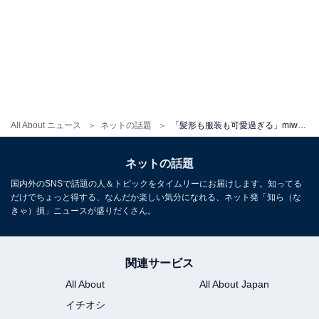
All About ニュース
ネットの話題
「髪形も服装も可愛過ぎる」miwa、バレンタインに金髪ツインテールショットを公開！ 「いい写真」
ネットの話題
国内外のSNSで話題の人＆トピックをタイムリーにお届けします。知ってる
だけでちょっと得する、なんだか楽しい気分になれる、ネット発「知ら（な
きゃ）損」ニュースが盛りだくさん。
関連サービス
All About
All About Japan
イチオシ