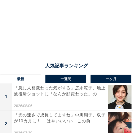
最新
一週間
一ヶ月
「急に人相変わった気がする」広末涼子、地上
波復帰ショットに「なんか顔変わった」の...
1
2026/08/06
「光の速さで成長してますね」中川翔子、双子
が10カ月に！ 「はやいいいい この前...
2