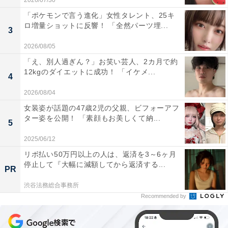
2026/07/30
「ポケモンで言う進化」女性タレント、25キ
ロ増量ショットに反響！ 「全然パーツ埋...
3
2026/08/05
「え、別人過ぎん？」お笑い芸人、2カ月で約
12kgのダイエットに成功！ 「イケメ...
4
2026/08/04
女装姿が話題の47歳2児の父親、ビフォーアフ
ター姿を公開！ 「素顔もお美しくて納...
5
2025/06/12
リボ払い50万円以上の人は、返済を3～6ヶ月
停止して『大幅に減額してから返済する...
PR
渋谷法務総合事務所
Recommended by