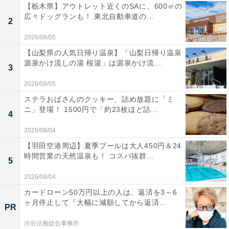
【栃木県】アウトレット近くのSAに、600㎡の
広々ドッグランも！ 東北自動車道の...
2
2026/08/05
【山梨県の人気日帰り温泉】「山梨日帰り温泉
源泉かけ流しの湯 桜湯」は源泉かけ流...
3
2026/08/05
ステラおばさんのクッキー、詰め放題に「ミ
ニ」登場！ 1500円で「約23枚ほど詰...
4
2026/08/04
【羽田空港周辺】夏季プールは大人450円＆24
時間営業の天然温泉も！ コスパ抜群...
5
2026/08/04
カードローン50万円以上の人は、返済を3～6
ヶ月停止して『大幅に減額してから返済...
PR
渋谷法務総合事務所