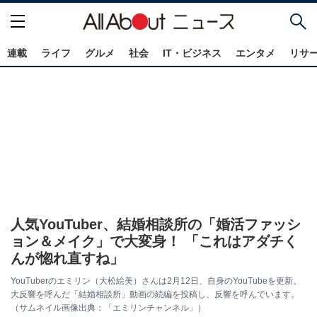
連載
ライフ
グルメ
社会
IT・ビジネス
エンタメ
リサ
人気YouTuber、結婚相談所の「婚活ファッシ
ョン＆メイク」で大変身！ 「これはアダチく
んが惚れ直すね」
YouTuberのエミリン（大松絵美）さんは2月12日、自身のYouTubeを更新。
大反響を呼んだ「結婚相談所」動画の続編を投稿し、反響を呼んでいます。
（サムネイル画像出典：「エミリンチャンネル」）