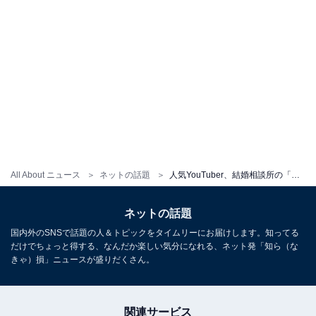
All About ニュース
ネットの話題
人気YouTuber、結婚相談所の「婚活ファッション＆メイク」で大変身！ 「これはアダチくんが惚れ直すね」
ネットの話題
国内外のSNSで話題の人＆トピックをタイムリーにお届けします。知ってる
だけでちょっと得する、なんだか楽しい気分になれる、ネット発「知ら（な
きゃ）損」ニュースが盛りだくさん。
関連サービス