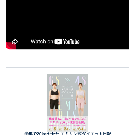
半年で20kgヤセた エミリン式ダイエット日記