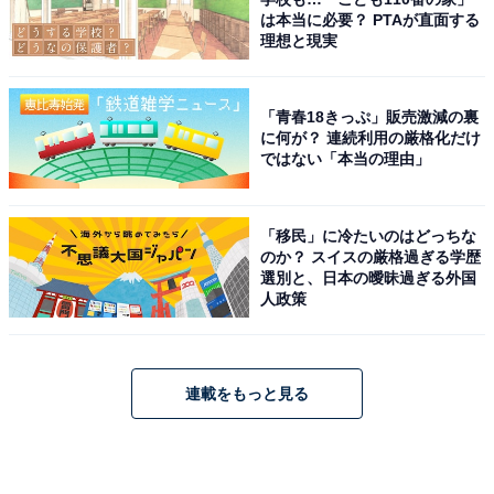
は本当に必要？ PTAが直面する
理想と現実
「青春18きっぷ」販売激減の裏
に何が？ 連続利用の厳格化だけ
ではない「本当の理由」
「移民」に冷たいのはどっちな
のか？ スイスの厳格過ぎる学歴
選別と、日本の曖昧過ぎる外国
人政策
連載をもっと見る