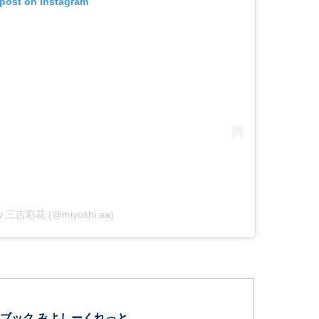
 post on Instagram
 by 三吉彩花 (@miyoshi.aa)
ブック みよしーくれっと