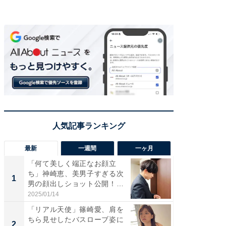
最新
一週間
一ヶ月
「何て美しく端正なお顔立
「さす
ち」神崎恵、美男子すぎる次
は」高
1
1
男の顔出しショット公開！
災地を
「め...
「カ...
2025/01/14
2026/08/0
「リアル天使」篠崎愛、肩を
「女の
ちら見せしたバスローブ姿に
介、バ
2
2