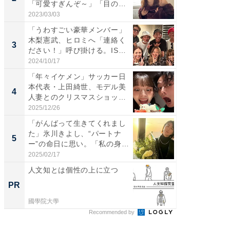
「可愛すぎんぞ～」「目の表
らのプレ
情...
愛...
2023/03/03
2026/08/0
「うわすごい豪華メンバー」
「脚が
木梨憲武、ヒロミへ「連絡く
横川尚
3
3
ださい！」呼び掛ける。IS
ムキな姿
S...
刃...
2024/10/17
2026/08/0
「年々イケメン」サッカー日
「え、
本代表・上田綺世、モデル美
芸人、2
4
4
人妻とのクリスマスショット
エットに
に...
2025/12/26
2026/08/0
「がんばって生きてくれまし
「脳がバ
た」氷川きよし、“パートナ
装姿が話
5
5
ー”の命日に思い。「私の身
のお父さ
体...
2025/02/17
2026/08/0
人文知とは個性の上に立つ
人文知
PR
PR
國學院大學
國學院大
Recommended by