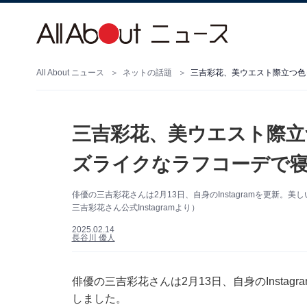
All About ニュース
ネットの話題
三吉彩花、美ウエスト際立つ色
三吉彩花、美ウエスト際立
ズライクなラフコーデで
俳優の三吉彩花さんは2月13日、自身のInstagramを更新
三吉彩花さん公式Instagramより）
2025.02.14
長谷川 優人
俳優の三吉彩花さんは2月13日、自身のInsta
しました。