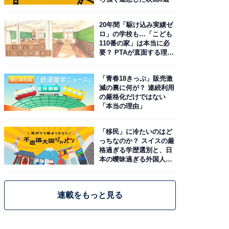
20年間「駆け込み実績ゼ
ロ」の学校も…「こども
110番の家」は本当に必
要？ PTAが直面する理想
と現実
「青春18きっぷ」販売激
減の裏に何が？ 連続利用
の厳格化だけではない
「本当の理由」
「移民」に冷たいのはど
っちなのか？ スイスの厳
格過ぎる学歴選別と、日
本の曖昧過ぎる外国人政
策
連載をもっと見る