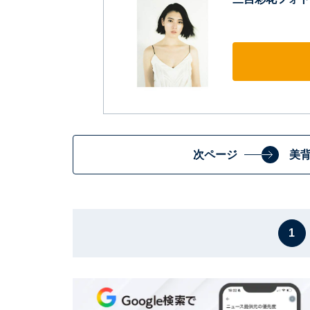
次ページ
美
1