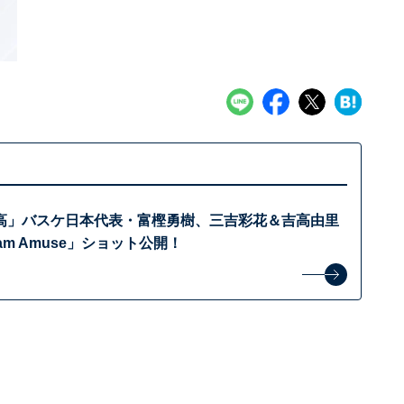
高」バスケ日本代表・富樫勇樹、三吉彩花＆吉高由里
am Amuse」ショット公開！