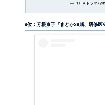
— ＮＨＫドラマ (@nh
9位：芳根京子『まどか26歳、研修医