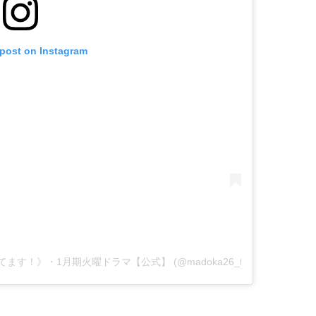
 post on Instagram
やってます！》︎・1月期火曜ドラマ【公式】 (@madoka26_tbs)