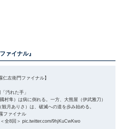
門ファイナル』
霧仁左衛門ファイナル】
回「汚れた手」
國村隼）は病に倒れる。一方、大熊屋（伊武雅刀）
（観月ありさ）は、破滅への道を歩み始める。
雲霧ファイナル
S]＜全8回＞
pic.twitter.com/9hjKuCwKwo