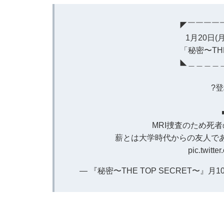
◤￣￣￣￣
1月20日(
「秘密〜THE
◣＿＿＿＿
?
MRI捜査のため死
薪とは大学時代からの友人で
pic.twitt
— 『秘密〜THE TOP SECRET〜』月10ド