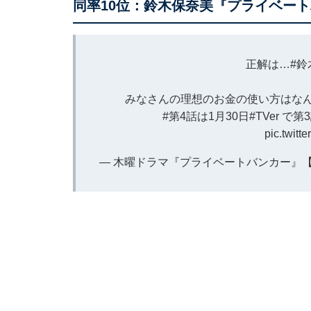
同率10位：鈴木保奈美『プライベー
正解は…
#鈴
みなさんの理想のお金の使い方はな
#第4話は1月30日
#TVer
で第
pic.twit
— 木曜ドラマ『プライベートバンカー』【テレビ