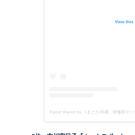
View this
A post shared by 《まどか26歳、研修医