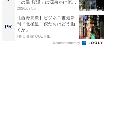
しの湯 桜湯」は源泉かけ流...
は和の
が...
2026/08/05
2026/08/0
【西野亮廣】ビジネス書最新
20代が
刊『北極星 僕たちはどう働
その育
PR
PR
くか』
FINCHI on GOETHE
シンプレ
Recommended by