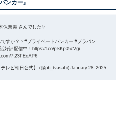
トバンカー』
木保奈美
さんでした✨
んですか？？
#プライベートバンカー
#プラバン
3話好評配信中！
https://t.co/pSKp05cVgi
ter.com/7t23FEoAP6
朝日公式】 (@pb_tvasahi)
January 28, 2025