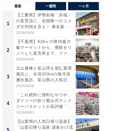
最新
一週間
一ヶ月
【三重県】伊勢名物「赤福」
【兵庫
の直営店に、全国唯一のコメ
ーメン
1
1
ダ大判焼き店も！ 東名阪・
再現した
伊...
道...
2026/08/06
2026/08/0
【千葉県】918㎡の県内最大
【三重
級マーケットから、廃校をリ
「鈴鹿天
2
2
ノベした直売所まで。ファ
は100
ー...
2026/08/06
2026/08/0
立山連峰と富山湾を望む展望
ステラ
風呂に、水深333mの海洋深
詰め放題
3
3
層水風呂。富山県の人気日
00円で「
帰...
2026/08/06
2026/08/0
「これ絶対に便利なやつや」
「ミニオ
ダイソーの折り畳み式ランド
ッグ！ 
4
4
リーバスケットが高評価「使
ど、夏限
わ...
2026/08/03
2026/08/0
【山梨県の人気日帰り温泉】
【埼玉
「山梨日帰り温泉 源泉かけ流
「行田天
5
5