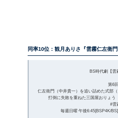
同率10位：観月ありさ『雲霧仁左衛
BS時代劇【雲
第6
仁左衛門（中井貴一）を追い詰めた式部（
打倒に失敗を重ねた三国屋おりょう
#
毎週日曜 午後6:45[BSP4K/B