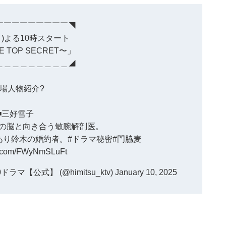
￣￣￣￣￣￣￣￣￣◥
月)よる10時スタート
 TOP SECRET〜」
＿＿＿＿＿＿＿＿＿◢
登場人物紹介?
◾️三好雪子
者の脳と向き合う敏腕解剖医。
あり鈴木の婚約者。
#ドラマ秘密
#門脇麦
er.com/FWyNmSLuFt
ラマ【公式】 (@himitsu_ktv)
January 10, 2025