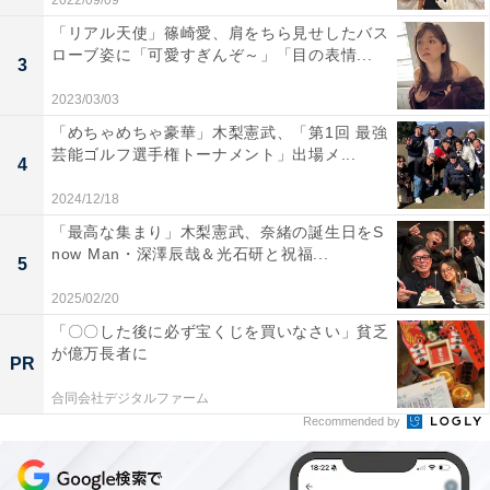
2022/09/09
「リアル天使」篠崎愛、肩をちら見せしたバス
ローブ姿に「可愛すぎんぞ～」「目の表情...
3
2023/03/03
「めちゃめちゃ豪華」木梨憲武、「第1回 最強
芸能ゴルフ選手権トーナメント」出場メ...
4
2024/12/18
「最高な集まり」木梨憲武、奈緒の誕生日をS
now Man・深澤辰哉＆光石研と祝福...
5
2025/02/20
「〇〇した後に必ず宝くじを買いなさい」貧乏
が億万長者に
PR
合同会社デジタルファーム
Recommended by