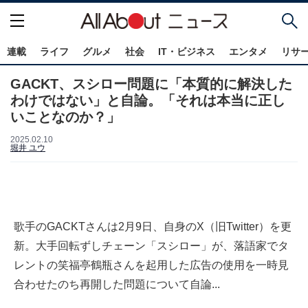
連載
ライフ
グルメ
社会
IT・ビジネス
エンタメ
リサ
GACKT、スシロー問題に「本質的に解決した
わけではない」と自論。「それは本当に正し
いことなのか？」
2025.02.10
堀井 ユウ
歌手のGACKTさんは2月9日、自身のX（旧Twitter）を更
新。大手回転ずしチェーン「スシロー」が、落語家でタ
レントの笑福亭鶴瓶さんを起用した広告の使用を一時見
合わせたのち再開した問題について自論...