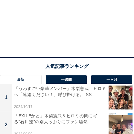
最新
一週間
一ヶ月
「うわすごい豪華メンバー」木梨憲武、ヒロミ
へ「連絡ください！」呼び掛ける。ISS...
1
2024/10/17
「EXILEかと」木梨憲武＆ヒロミの間に写
る“石川遼”の別人っぷりにファン騒然！...
2