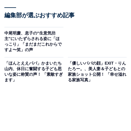
編集部が選ぶおすすめ記事
中尾明慶、息子の“生意気坊
主”にいたずらされる姿に「ほ
っこり」「まだまだこれからで
すよ〜笑」の声
「ほんとええパパ」かまいたち
「優しいパパの顔」EXIT・りん
山内、休日に奮闘する子ども思
たろー。、美人妻＆子どもとの
いな姿に称賛の声！ 「素敵すぎ
家族ショット公開！ 「幸せ溢れ
ます」
る家族写真」