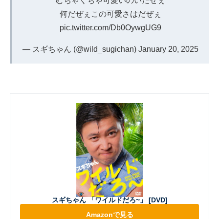
むちゃくちゃ可愛いのいたぜぇ
何だぜぇこの可愛さはだぜぇ
pic.twitter.com/Db0OywgUG9
— スギちゃん (@wild_sugichan)
January 20, 2025
スギちゃん 「ワイルドだろ~」 [DVD]
Amazonで見る