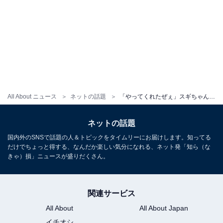
All About ニュース
ネットの話題
「やってくれたぜぇ」スギちゃん、子どものいたずらに反響集まる！ 「声出して笑った」「可愛過ぎる」
ネットの話題
国内外のSNSで話題の人＆トピックをタイムリーにお届けします。知ってる
だけでちょっと得する、なんだか楽しい気分になれる、ネット発「知ら（な
きゃ）損」ニュースが盛りだくさん。
関連サービス
All About
All About Japan
イチオシ