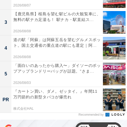
2026/08/07
【鹿児島県】桜島を望む駅ビルの大観覧車に、
無料の駅ナカ足湯も！ 駅ナカ・駅直結ス...
3
2026/08/08
道の駅「阿蘇」は阿蘇五岳を望むグルメスポッ
ト。国土交通省の重点道の駅にも選定｜阿...
4
2026/08/08
「面白いのあったから購入〜」ダイソーのポッ
プアップランドリーバッグが話題。“さま...
5
2026/08/03
『カートン買い、ダメ。ゼッタイ。』年間11
万円節約の新型タバコが爆売れ
PR
株式会社HAL
Recommended by