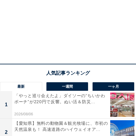
最新
一週間
一ヶ月
「やっと巡り会えたよ」ダイソーの“ちいかわ
ポーチ”が220円で反響。ぬい活＆防災...
1
2026/08/06
【愛知県】無料の動物園＆観光牧場に、市初の
天然温泉も！ 高速道路のハイウェイオア...
2