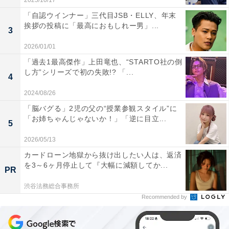
2025/10/17
「自認ウインナー」三代目JSB・ELLY、年末
挨拶の投稿に「最高におもしれー男」...
3
2026/01/01
「過去1最高傑作」上田竜也、“STARTO社の倒
し方”シリーズで初の失敗!? 「...
4
2024/08/26
「脳バグる」2児の父の“授業参観スタイル”に
「お姉ちゃんじゃないか！」「逆に目立...
5
2026/05/13
カードローン地獄から抜け出したい人は、返済
を3～6ヶ月停止して『大幅に減額してか...
PR
渋谷法務総合事務所
Recommended by