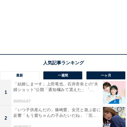
最新
一週間
一ヶ月
「結婚しまーす」上田竜也、石井杏奈との“夫
婦ショット”公開「通知欄みて震えた」「...
1
2025/11/27
「いつ子供産んだの」篠崎愛、女児と遊ぶ姿に
反響「もう愛ちゃんの子みたいだね」「完...
2