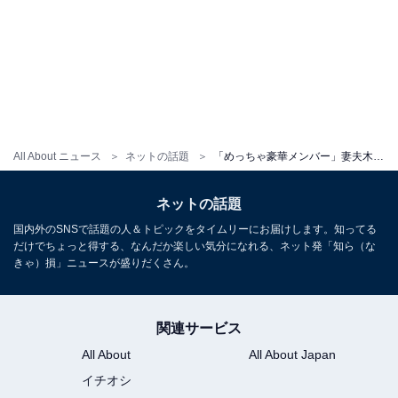
All About ニュース
ネットの話題
「めっちゃ豪華メンバー」妻夫木聡、“兄妹”集合ショットに反響！ 「仲良いのなんか嬉しい」
ネットの話題
国内外のSNSで話題の人＆トピックをタイムリーにお届けします。知ってる
だけでちょっと得する、なんだか楽しい気分になれる、ネット発「知ら（な
きゃ）損」ニュースが盛りだくさん。
関連サービス
All About
All About Japan
イチオシ