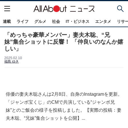
連載
ライフ
グルメ
社会
IT・ビジネス
エンタメ
リサ
「めっちゃ豪華メンバー」妻夫木聡、“兄
妹”集合ショットに反響！ 「仲良いのなんか嬉
しい」
2025.02.10
福島 ゆき
俳優の妻夫木聡さんは2月8日、自身のInstagramを更新。
「ジャンボ宝くじ」のCMで共演している“ジャンボ兄
妹”とのご飯会の様子を投稿しました。【実際の投稿：妻
夫木聡、“兄妹”集合ショットを公開】...