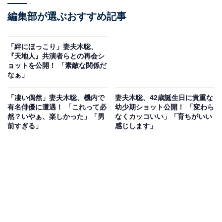
編集部が選ぶおすすめ記事
「絆にほっこり」妻夫木聡、
『天地人』共演者らとの再会シ
ョットを公開！ 「素敵な関係だ
なぁ」
「凄い偶然」妻夫木聡、機内で
妻夫木聡、42歳誕生日に貴重な
有名俳優に遭遇！ 「これって必
幼少期ショット公開！ 「変わら
然？いやぁ、楽しかった」「男
なくカッコいい」「育ちがいい
前すぎる」
感じします」