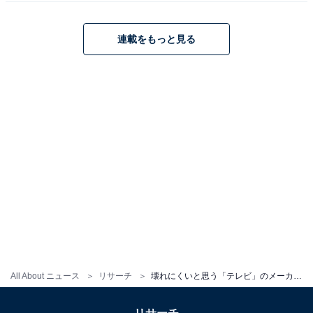
2018年モデルから物理的な転倒による破壊を防ぐ『転倒
防止スタンド』を採用している点も、壊れにくいという
連載をもっと見る
印象の元になっているのかもしれません。テレビスタン
ドに吸着する形で、地震時の大きな揺れからテレビの転
倒を防ぐ転倒防止スタンドは、阪神淡路大震災と東日本
大震災の波形データを使って再現した大きな揺れによっ
てその機能を確認しているとのこと。製造工程における
品質管理だけでなく、地震などによる物理的な損傷を防
ぐ機能にも取り組んでいることから、壊れにくいという
イメージを多くの人に持たれているのかもしれません」
※コメントは全て原文ママです
この記事の回答者：安蔵靖志
ビジネス・IT系出版社で編集記者を務めた後、フリーラ
All About ニュース
リサーチ
壊れにくいと思う「テレビ」のメーカーランキング！ 2位「シャープ」、1位は？【家電のプロが解説】
ンスに。記事執筆のほか、テレビやラジオ、新聞、雑誌