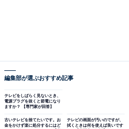
シャープペンシルの大ヒットが社名の由来となったシャ
ープ。テレビ事業では1953年に国産第1号を発表する
と、1988年には世界初の液晶カラーテレビを開発。現在
は「AQUOS」シリーズが有名で、シャープ独自の技術
が実現する、鮮明で美しい画質が多くの支持を集めてい
ます。
アンケートに寄せられた回答には、「家電がメインの国
内メーカー製品であること、アフターサービスが充実し
編集部が選ぶおすすめ記事
ているイメージがあるため」（50代／神奈川県）や、
「以前使っていたシャープのテレビは10年以上問題なく
使えていました」（20代／栃木県）、「もう10年使って
テレビをしばらく見ないとき、
電源プラグを抜くと節電になり
いるが壊れないのでなかなか新しいものを買えない」
ますか？ 【専門家が回答】
（30代／東京都）といった声が見られます。
古いテレビを捨てたいです。お
テレビの画面が汚いのですが、
金をかけず楽に処分するにはど
拭くときは何を使えば良いです