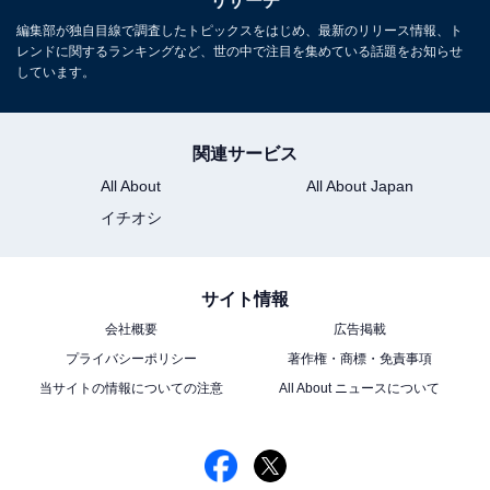
リサーチ
など多数のメディアに出演。ラジオ番組の家電コーナー
編集部が独自目線で調査したトピックスをはじめ、最新のリリース情報、ト
の構成なども手掛ける。
レンドに関するランキングなど、世の中で注目を集めている話題をお知らせ
しています。
5位までの全ランキング結果を見
次ページ
る
関連サービス
All About
All About Japan
イチオシ
サイト情報
会社概要
広告掲載
プライバシーポリシー
著作権・商標・免責事項
当サイトの情報についての注意
All About ニュースについて