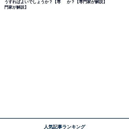
うすればよいでしょうか？【専
か？【専門家が解説】
門家が解説】
第1位：パナソニック（227票）
1位に選ばれたのは、「パナソニック」です！
松下幸之助が1918年に大阪で創業した小さな町工場から
始まったパナソニック。「ナショナル」ブランドのラン