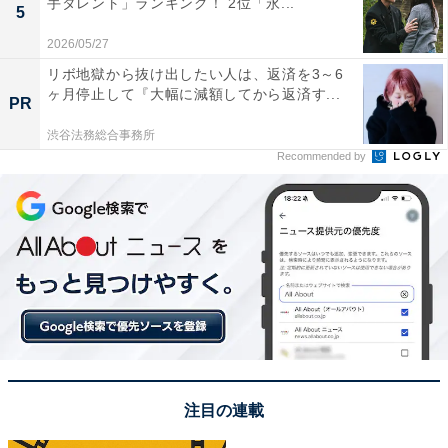
手タレント」ランキング！ 2位「永...
5
2026/05/27
リボ地獄から抜け出したい人は、返済を3～6
ヶ月停止して『大幅に減額してから返済す...
PR
渋谷法務総合事務所
Recommended by
専門家は結果をこう見る！
今回の調査で判明した結果について、「All About」デジ
タル・家電ガイドの安蔵靖志さんに解説してもらいまし
注目の連載
た。