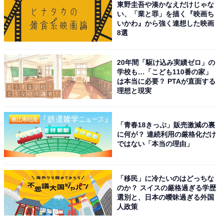
東野圭吾や湊かなえだけじゃな
い、「業と罪」を描く『映画ち
●安蔵さんのコメント
いかわ』から強く連想した映画
「パナソニックのテレビが『壊れにくい』とされる理由
8選
は、同社の長年にわたる技術開発と製品の信頼性にある
のではないかと考えられます。
20年間「駆け込み実績ゼロ」の
学校も…「こども110番の家」
は本当に必要？ PTAが直面する
パナソニックは100年以上にわたって家電業界において
理想と現実
多岐にわたる製品を展開しており、これまでの経験から
得られた技術は、テレビにもしっかり反映されていま
「青春18きっぷ」販売激減の裏
す。このような技術的積み重ねが、堅牢（けんろう）な
に何が？ 連続利用の厳格化だけ
製品を生み出す基盤となっているのです。例えば、パナ
ではない「本当の理由」
ソニックは自社の製造ラインでの厳密な品質管理を徹底
しており、各部品が高い基準を満たすように設計されて
「移民」に冷たいのはどっちな
います。これにより、消費者はテレビの耐久性に対して
のか？ スイスの厳格過ぎる学歴
安心感を持つことができます。
選別と、日本の曖昧過ぎる外国
人政策