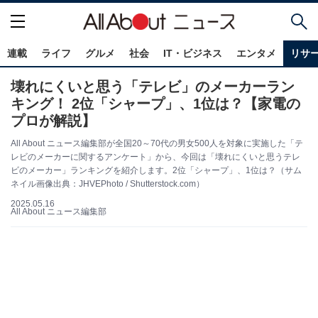
連載
ライフ
グルメ
社会
IT・ビジネス
エンタメ
リサ
壊れにくいと思う「テレビ」のメーカーラン
キング！ 2位「シャープ」、1位は？【家電の
プロが解説】
All About ニュース編集部が全国20～70代の男女500人を対象に実施した「テ
レビのメーカーに関するアンケート」から、今回は「壊れにくいと思うテレ
ビのメーカー」ランキングを紹介します。2位「シャープ」、1位は？（サム
ネイル画像出典：JHVEPhoto / Shutterstock.com）
2025.05.16
All About ニュース編集部