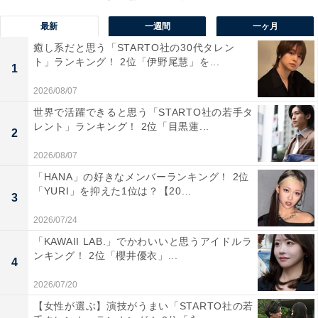
プやラジオなどがヒットし、家電メーカーとしての地位
最新
一週間
一ヶ月
を確立しました。テレビでは「ビエラ」ブランドが有
癒し系だと思う「STARTO社の30代タレン
名。「マイクロレンズ有機EL」など、優れた映像体験を
ト」ランキング！ 2位「伊野尾慧」を...
1
実現する最新技術も魅力ですが、地震の揺れに対応する
2026/08/07
独自の「転倒防止スタンド」を搭載している点もポイン
世界で活躍できると思う「STARTO社の若手タ
トです。
レント」ランキング！ 2位「目黒蓮...
2
2026/08/07
自由回答を見ると、「TVだけではなく、Panasonicの製
「HANA」の好きなメンバーランキング！ 2位
品自体が壊れにくいです」（50代／大阪府）や、「パナ
「YURI」を抑えた1位は？【20...
3
ソニックは多くの製品を作っており、他の製品で使って
いる技術も取り入れているため」（20代／島根県）、
2026/07/24
「パイオニアが撤退後パナソニックのみの使用であるが
「KAWAII LAB.」でかわいいと思うアイドルラ
ンキング！ 2位「櫻井優衣」...
10年は余裕で持つので」（40代／秋田県）といったコメ
4
ントが寄せられていました。
2026/07/20
【女性が選ぶ】演技がうまい「STARTO社の若