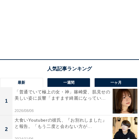
最新
一週間
一ヶ月
「普通でいて極上の女・神」篠崎愛、肌見せの
美しい姿に反響「ますます綺麗になってい...
1
2026/08/06
大食いYoutuberの彼氏、『お別れしました』
と報告。「もう二度と会わない方が...
2