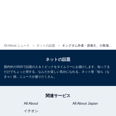
All About ニュース
ネットの話題
キングダム作者・原泰久、小島瑠璃子とのうわさを完全否定＆死去した夫を追悼。「本当に悲しい出来事」
ネットの話題
国内外のSNSで話題の人＆トピックをタイムリーにお届けします。知ってる
だけでちょっと得する、なんだか楽しい気分になれる、ネット発「知ら（な
きゃ）損」ニュースが盛りだくさん。
関連サービス
All About
All About Japan
イチオシ