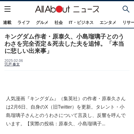
連載
ライフ
グルメ
社会
IT・ビジネス
エンタメ
リサ
キングダム作者・原泰久、小島瑠璃子とのう
わさを完全否定＆死去した夫を追悼。「本当
に悲しい出来事」
2025.02.06
宍戸 奏太
人気漫画『キングダム』（集英社）の作者・原泰久さん
は2月6日、自身のX（旧Twitter）を更新。タレント・小
島瑠璃子さんとのうわさについて言及し、反響を呼んで
います。【実際の投稿：原泰久、小島瑠璃子...