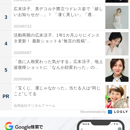
2024/11/06
広末涼子、美デコルテ際立つドレス姿で「嬉し
いお知らせが…」！ 「凄く美しい」「透...
3
2024/07/12
活動再開の広末涼子、1年1カ月ぶりにインス
タ更新！ 最新ショット＆“無言の投稿”...
4
2026/04/07
「急に人相変わった気がする」広末涼子、地上
波復帰ショットに「なんか顔変わった」の...
5
2026/08/06
「宝くじ、運じゃなかった」当たる人は“同じ
こと”してる
PR
合同会社デジタルファーム
Recommended by