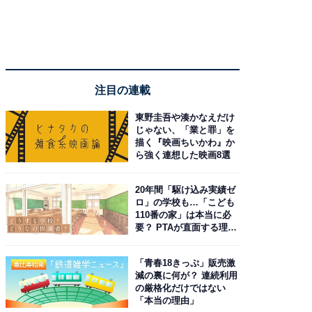
注目の連載
東野圭吾や湊かなえだけ
じゃない、「業と罪」を
描く『映画ちいかわ』か
ら強く連想した映画8選
20年間「駆け込み実績ゼ
ロ」の学校も…「こども
110番の家」は本当に必
要？ PTAが直面する理想
と現実
「青春18きっぷ」販売激
減の裏に何が？ 連続利用
の厳格化だけではない
「本当の理由」