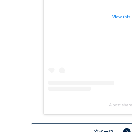
View this
A post shar
次ページ