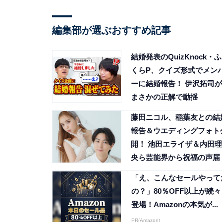
編集部が選ぶおすすめ記事
結婚発表のQuizKnock・ふ
くらP、クイズ形式でメン
ーに結婚報告！ 伊沢拓司が
まさかの正解で動揺
藤田ニコル、稲葉友との結
報告＆ウエディングフォト
開！ 池田エライザ＆内田理
央ら芸能界から祝福の声届
「え、こんなセールやって
の？」80％OFF以上が続々
登場！Amazonの本気が...
PR(Amazon)