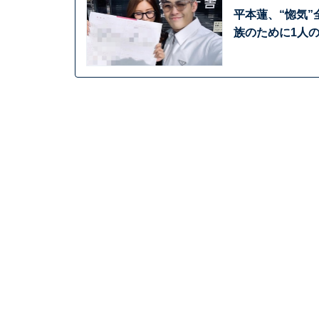
平本蓮、“惚気
族のために1人