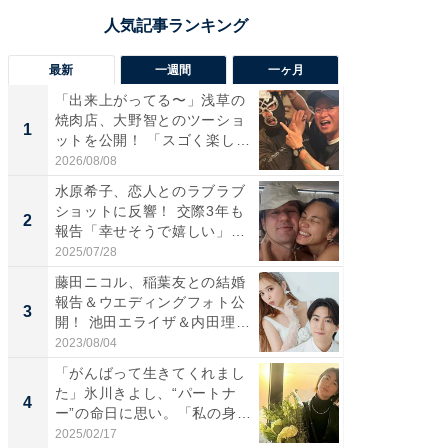
最新
一週間
一ヶ月
「出来上がってる〜」浅草の
「さす
焼肉店、大野智とのツーショ
は」高
1
1
ットを公開！ 「スゴく楽し
災地を
そ...
「カ...
2026/08/08
2026/08/0
水原希子、恋人とのラブラブ
「脚が
ショットに反響！ 交際3年も
横川尚
2
2
報告「幸せそうで嬉しい」
ムキな姿
「...
刃...
2025/07/28
2026/08/0
藤田ニコル、稲葉友との結婚
「え、
報告＆ウエディングフォト公
芸人、2
3
3
開！ 池田エライザ＆内田理
エットに
央...
2023/08/04
2026/08/0
「がんばって生きてくれまし
「脳がバ
た」氷川きよし、“パートナ
装姿が話
4
4
ー”の命日に思い。「私の身
のお父さ
体...
2025/02/17
2026/08/0