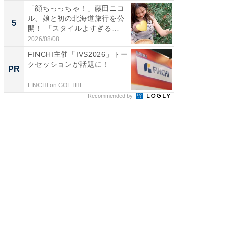
「顔ちっっちゃ！」藤田ニコ
「ちょ
ル、娘と初の北海道旅行を公
ってま
5
5
開！ 「スタイルよすぎる
熊本地
よ〜...
...
2026/08/08
2026/08/0
FINCHI主催「IVS2026」トー
「え、
クセッションが話題に！
の？」8
PR
PR
場！Ama
FINCHI on GOETHE
Amazon
Recommended by