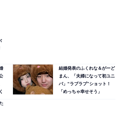
バ
婚
結婚発表のふくれな＆がーど
公
まん、「夫婦になって初ユニ
バ」“ラブラブ”ショット！
く
「めっちゃ幸せそう」
た