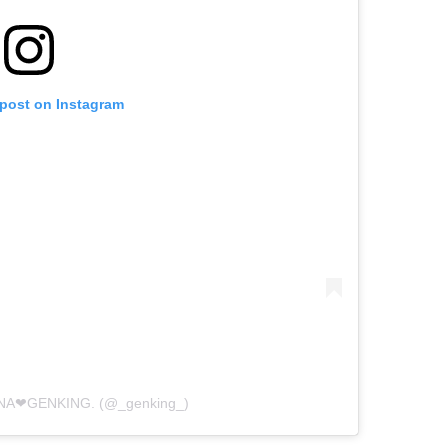
 post on Instagram
ANA❤︎GENKING. (@_genking_)