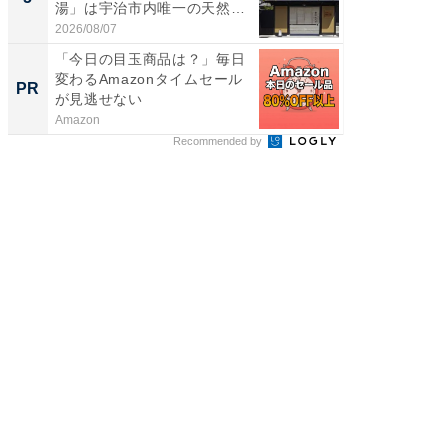
湯」は宇治市内唯一の天然温
層水風
泉と...
帰...
2026/08/07
2026/08/0
「今日の目玉商品は？」毎日
【西野
変わるAmazonタイムセール
を追求
PR
PR
が見逃せない
は
Amazon
FINCHI o
Recommended by