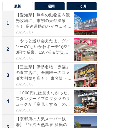
最新
一週間
一ヶ月
【愛知県】無料の動物園＆観
【兵庫
光牧場に、市初の天然温泉
ーメン
1
1
も！ 高速道路のハイウェイオ
再現した
ア...
道...
2026/08/07
2026/08/0
「やっと巡り会えたよ」ダイ
【三重
ソーの“ちいかわポーチ”が22
の直営
2
2
0円で反響。ぬい活＆防災...
ダ大判焼
伊...
2026/08/06
2026/08/0
【三重県】伊勢名物「赤福」
【千葉県
の直営店に、全国唯一のコメ
級マー
3
3
ダ大判焼き店も！ 東名阪・
ノベし
伊...
ー...
2026/08/06
2026/08/0
「1000円には見えなかった」
ステラ
スタンダードプロダクツのリ
詰め放題
4
4
ュックが「高見えする」の...
00円で「
2026/08/03
2026/08/0
【京都府の人気スーパー銭
立山連
湯】「宇治天然温泉 源氏の
風呂に、
5
5