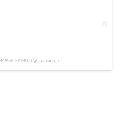
ANA❤︎GENKING. (@_genking_)