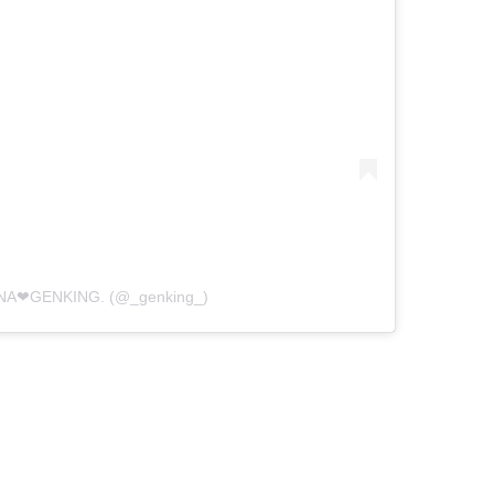
ANA❤︎GENKING. (@_genking_)