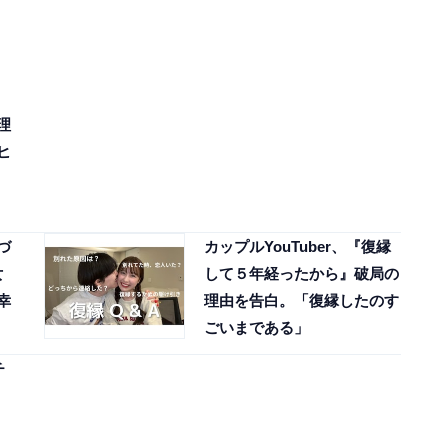
理
ヒ
づ
カップルYouTuber、『復縁
女
して５年経ったから』破局の
幸
理由を告白。「復縁したのす
ごいまである」
チ