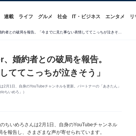
連載
ライフ
グルメ
社会
IT・ビジネス
エンタメ
リ
登録者81万人超えYouTuber、婚約者との破局を報告。「今までに見た事ない表情しててこっちが泣きそう」
ber、婚約者との破局を報告。
情しててこっちが泣きそう」
んは2月1日、自身のYouTubeチャンネルを更新。パートナーの「あきたん」
eloちいめろ」）
rのちいめろさんは2月1日、自身のYouTubeチャンネル
局を報告し、さまざまな声が寄せられています。