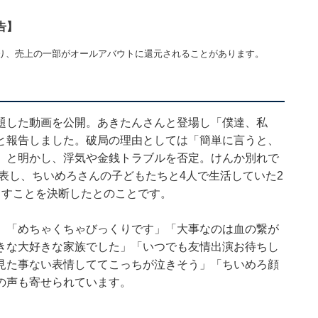
告】
り、売上の一部がオールアバウトに還元されることがあります。
題した動画を公開。あきたんさんと登場し「僕達、私
と報告しました。破局の理由としては「簡単に言うと、
」と明かし、浮気や金銭トラブルを否定。けんか別れで
発表し、ちいめろさんの子どもたちと4人で生活していた2
ろすことを決断したとのことです。
」「めちゃくちゃびっくりです」「大事なのは血の繋が
きな大好きな家族でした」「いつでも友情出演お待ちし
見た事ない表情しててこっちが泣きそう」「ちいめろ顔
の声も寄せられています。