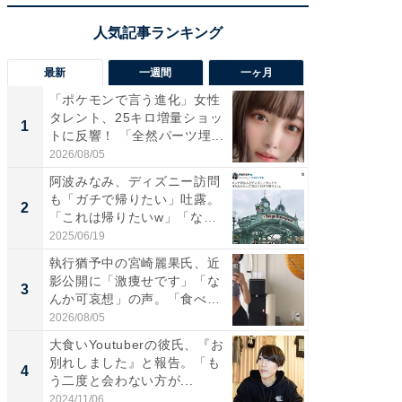
最新
一週間
一ヶ月
「ポケモンで言う進化」女性
「さす
タレント、25キロ増量ショッ
は」高
1
1
トに反響！ 「全然パーツ埋...
災地を
「カ...
2026/08/05
2026/08/0
阿波みなみ、ディズニー訪問
「女の
も「ガチで帰りたい」吐露。
介、バ
2
2
「これは帰りたいw」「なん
らのプレ
ち...
愛...
2025/06/19
2026/08/0
執行猶予中の宮崎麗果氏、近
「好感
影公開に「激痩せです」「な
や、“マ
3
3
んか可哀想」の声。「食べら
画変更
れ...
財...
2026/08/05
2026/07/3
大食いYoutuberの彼氏、『お
「脚が
別れしました』と報告。「も
横川尚
4
4
う二度と会わない方が...
ムキな姿
刃...
2024/11/06
2026/08/0