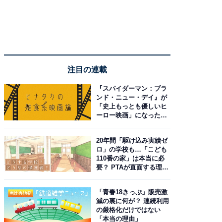
注目の連載
『スパイダーマン：ブラ
ンド・ニュー・デイ』が
「史上もっとも優しいヒ
ーロー映画」になった理
由。予習したい作品は？
20年間「駆け込み実績ゼ
ロ」の学校も…「こども
110番の家」は本当に必
要？ PTAが直面する理想
と現実
「青春18きっぷ」販売激
減の裏に何が？ 連続利用
の厳格化だけではない
「本当の理由」