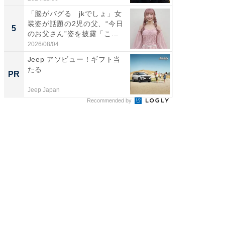
「脳がバグる jkでしょ」女
「2人と
装姿が話題の2児の父、“今日
團十郎
5
5
のお父さん”姿を披露「こ...
「後ろ
「...
2026/08/04
2026/08/0
Jeep アソビュー！ギフト当
AIが速
たる
事録作
PR
PR
Jeep Japan
カイタヨ
Recommended by