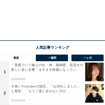
最新
一週間
一ヶ月
「普通でいて極上の女・神」篠崎愛、肌見せの
美しい姿に反響「ますます綺麗になってい...
1
2026/08/06
大食いYoutuberの彼氏、『お別れしました』
と報告。「もう二度と会わない方が...
2
2024/11/06