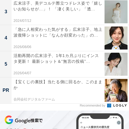
広末涼子、美デコルテ際立つドレス姿で「嬉し
いお知らせが…」！ 「凄く美しい」「透...
3
2024/07/12
「急に人相変わった気がする」広末涼子、地上
波復帰ショットに「なんか顔変わった」の...
4
2026/08/06
活動再開の広末涼子、1年1カ月ぶりにインス
タ更新！ 最新ショット＆“無言の投稿”...
5
2026/04/07
【宝くじの裏技】当たる側に回るか、このまま
か
PR
合同会社デジタルファーム
Recommended by