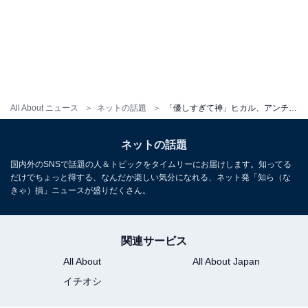
All About ニュース
ネットの話題
「優しすぎて神」ヒカル、アンチへの対応に絶賛の声！ 「対応さすがです」「器が大きくて尊敬します」
ネットの話題
国内外のSNSで話題の人＆トピックをタイムリーにお届けします。知ってる
だけでちょっと得する、なんだか楽しい気分になれる、ネット発「知ら（な
きゃ）損」ニュースが盛りだくさん。
関連サービス
All About
All About Japan
イチオシ