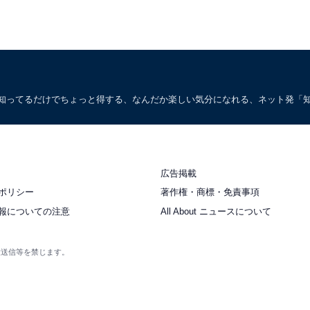
。知ってるだけでちょっと得する、なんだか楽しい気分になれる、ネット発「
広告掲載
ポリシー
著作権・商標・免責事項
報についての注意
All About ニュースについて
衆送信等を禁じます。