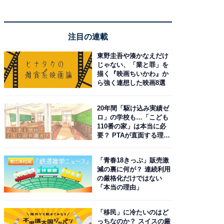
注目の連載
東野圭吾や湊かなえだけ
じゃない、「業と罪」を
描く『映画ちいかわ』か
ら強く連想した映画8選
20年間「駆け込み実績ゼ
ロ」の学校も…「こども
110番の家」は本当に必
要？ PTAが直面する理想
と現実
「青春18きっぷ」販売激
減の裏に何が？ 連続利用
の厳格化だけではない
「本当の理由」
「移民」に冷たいのはど
っちなのか？ スイスの厳