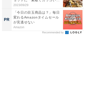
い...
2023/09/29
2026/08/0
「今日の目玉商品は？」毎日
シェア別荘
変わるAmazonタイムセール
wners
PR
PR
が見逃せない
Amazon
COCO VIL
Recommended by