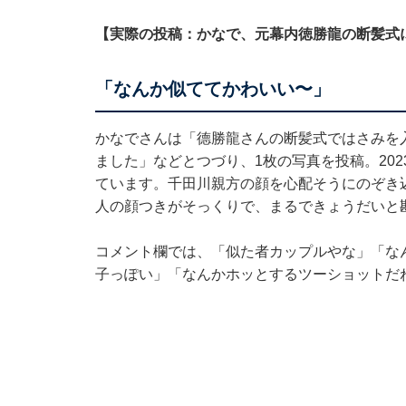
【実際の投稿：かなで、元幕内徳勝龍の断髪式
「なんか似ててかわいい〜」
かなでさんは「德勝龍さんの断髪式ではさみを
ました」などとつづり、1枚の写真を投稿。20
ています。千田川親方の顔を心配そうにのぞき
人の顔つきがそっくりで、まるできょうだいと
コメント欄では、「似た者カップルやな」「な
子っぽい」「なんかホッとするツーショットだ