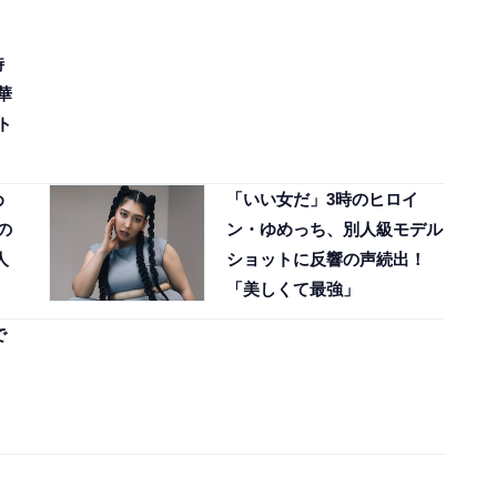
時
華
ト
め
「いい女だ」3時のヒロイ
の
ン・ゆめっち、別人級モデル
人
ショットに反響の声続出！
「美しくて最強」
で