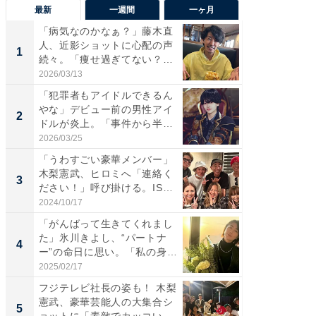
最新
一週間
一ヶ月
「病気なのかなぁ？」藤木直
「さす
人、近影ショットに心配の声
は」高
1
1
続々。「痩せ過ぎてない？」
災地を
「...
「カ...
2026/03/13
2026/08/0
「犯罪者もアイドルできるん
「女の
やな」デビュー前の男性アイ
介、バ
2
2
ドルが炎上。「事件から半年
らのプレ
も...
愛...
2026/03/25
2026/08/0
「うわすごい豪華メンバー」
「脚が
木梨憲武、ヒロミへ「連絡く
横川尚
3
3
ださい！」呼び掛ける。IS
ムキな姿
S...
刃...
2024/10/17
2026/08/0
「がんばって生きてくれまし
「え、
た」氷川きよし、“パートナ
芸人、2
4
4
ー”の命日に思い。「私の身
エットに
体...
2025/02/17
2026/08/0
フジテレビ社長の姿も！ 木梨
「脳がバ
憲武、豪華芸能人の大集合シ
装姿が話
5
5
ョットに「素敵でカッコい
のお父さ