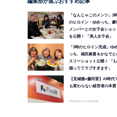
編集部が選ぶおすすめ記事
「なんじゃこのメンツ」3
のヒロイン・ゆめっち、豪
メンバーとの女子会ショッ
を公開！ 「美人女子会」
「3時のヒロイン完成」ゆ
っち、福田麻貴＆かなでと
スリーショット公開！ 「3
揃っててラブすぎます」
【見城徹×藤田晋】AI時代
も変わらない経営者の本質
PR(FINCHI on GOETHE)