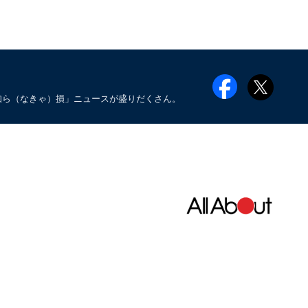
知ら（なきゃ）損」ニュースが盛りだくさん。