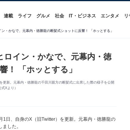
連載
ライフ
グルメ
社会
IT・ビジネス
エンタメ
リ
イン・かなで、元幕内・徳勝龍の断髪式ショットに反響！ 「ホッとする」
ヒロイン・かなで、元幕内・徳
響！ 「ホッとする」
Xを更新。元幕内・徳勝龍の千田川親方の断髪式に出席した際の様子を公開
公式Xより）
日、自身のX（旧Twitter）を更新。元幕内・徳勝龍の
しました。