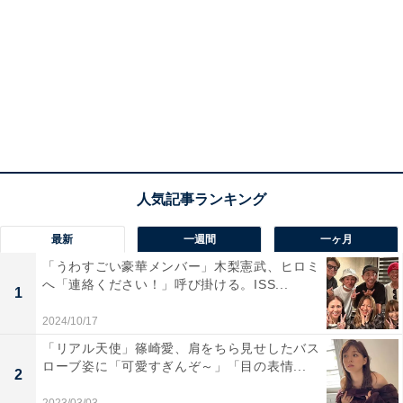
最新
一週間
一ヶ月
「うわすごい豪華メンバー」木梨憲武、ヒロミ
へ「連絡ください！」呼び掛ける。ISS...
1
2024/10/17
「リアル天使」篠崎愛、肩をちら見せしたバス
ローブ姿に「可愛すぎんぞ～」「目の表情...
2