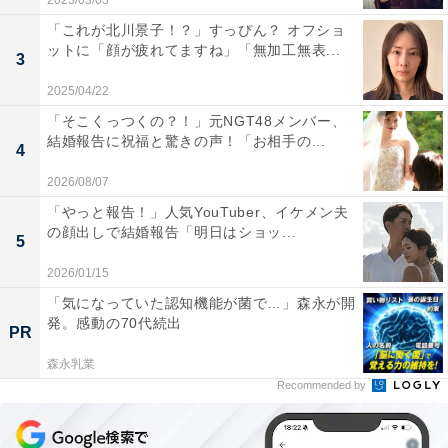
2023/03/03
「これが北川景子！？」すっぴん？ オフショ
ットに「顔が疲れてますね」「無加工無表...
3
2025/04/22
「そこくっつくの？！」元NGT48メンバー、
結婚報告に祝福と驚きの声！「お相手の...
4
2026/08/07
「やっと報告！」人気YouTuber、イケメン夫
の顔出しで結婚報告「明日はショッ...
5
2026/01/15
「気になっていた認知機能が菌で…」森永が開
発。感動の70代続出
PR
森永乳業
Recommended by