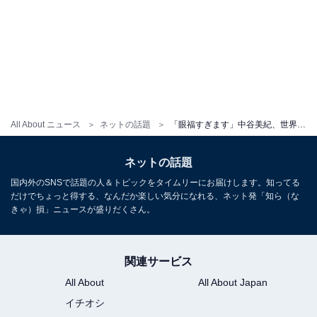
All About ニュース
ネットの話題
「眼福すぎます」中谷美紀、世界的アーティストとツーショット！ 「お二人ともお肌がすごく綺麗」
ネットの話題
国内外のSNSで話題の人＆トピックをタイムリーにお届けします。知ってる
だけでちょっと得する、なんだか楽しい気分になれる、ネット発「知ら（な
きゃ）損」ニュースが盛りだくさん。
関連サービス
All About
All About Japan
イチオシ